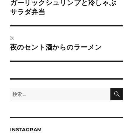
稿
ガーリックシュリンプと冷しゃぶ
前
の
サラダ弁当
ナ
投
ビ
稿:
ゲ
次
夜のセント酒からのラーメン
次
ー
の
シ
投
稿:
ョ
ン
検
検
索
索:
INSTAGRAM