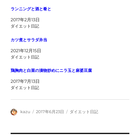
ランニングと酒と肴と
2017年2月13日
ダイエット日記
カツ煮とサラダ弁当
2021年12月15日
ダイエット日記
鶏胸肉と白菜の漬物炒めにニラ玉と麻婆豆腐
2017年7月13日
ダイエット日記
投
投
カ
kazu
2017年6月23日
ダイエット日記
稿
稿
テ
者
日:
ゴ
リ
ー