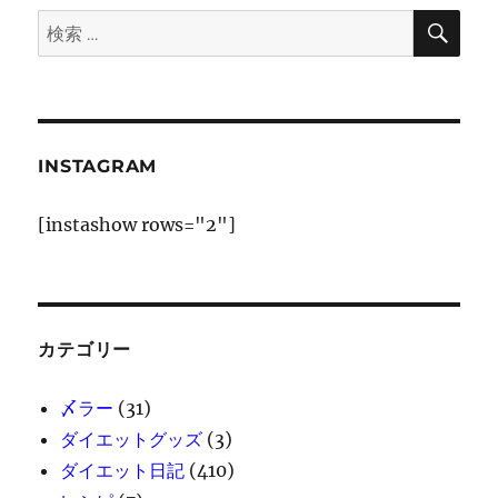
に
検
検
ペ
索
索:
ー
ジ
INSTAGRAM
送
[instashow rows="2"]
り
カテゴリー
〆ラー
(31)
ダイエットグッズ
(3)
ダイエット日記
(410)