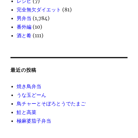
レシピ
(7)
完全無欠ダイエット
(81)
男弁当
(1,784)
番外編
(10)
酒と肴
(111)
最近の投稿
焼き鳥弁当
うな玉どーん
鳥チャーとそぼろとうでたまご
鮭と高菜
極麻婆茄子弁当