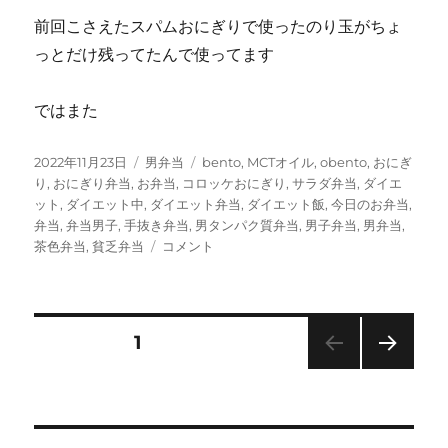
前回こさえたスパムおにぎりで使ったのり玉がちょ
っとだけ残ってたんで使ってます
ではまた
投
カ
タ
2022年11月23日
男弁当
bento
,
MCTオイル
,
obento
,
おにぎ
稿
テ
グ
り
,
おにぎり弁当
,
お弁当
,
コロッケおにぎり
,
サラダ弁当
,
ダイエ
日:
ゴ
ット
,
ダイエット中
,
ダイエット弁当
,
ダイエット飯
,
今日のお弁当
,
リ
弁当
,
弁当男子
,
手抜き弁当
,
男タンパク質弁当
,
男子弁当
,
男弁当
,
ー
タ
茶色弁当
,
貧乏弁当
コメント
ン
ド
リ
ー
投
固定ページ
1
唐
揚
次の
稿
げ
ペー
弁
ジ
の
当