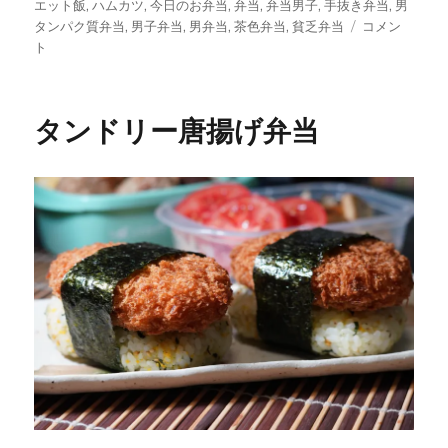
日:
ゴ
エット飯
,
ハムカツ
,
今日のお弁当
,
弁当
,
弁当男子
,
手抜き弁当
,
男
リ
な
タンパク質弁当
,
男子弁当
,
男弁当
,
茶色弁当
,
貧乏弁当
コメン
ー
め
ト
こ
炒
め
タンドリー唐揚げ弁当
に