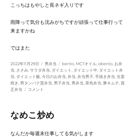
こっちはもやしと長ネギ入りです
雨降って気分も沈みがちですが頑張って仕事行って
来ますかね
ではまた
投
カ
タ
2022年11月29日
男弁当
bento
,
MCTオイル
,
obento
,
お弁
稿
テ
グ
当
,
ささみ
,
サラダ弁当
,
ダイエット
,
ダイエット中
,
ダイエット弁
日:
ゴ
当
,
ダイエット飯
,
今日のお弁当
,
弁当
,
弁当男子
,
手抜き弁当
,
生姜
リ
焼き
,
男タンパク質弁当
,
男子弁当
,
男弁当
,
茶色弁当
,
豚キムチ
,
貧
生
ー
乏弁当
コメント
姜
焼
き
なめこ炒め
と
豚
キ
なんだか毎週末仕事してる気がします
ム