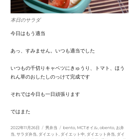
本日のサラダ
今日はもう適当
あっ、すみません。いつも適当でした
いつもの千切りキャベツにきゅうり、トマト、ほう
れん草のおしたしのっけて完成です
それでは今日も一日頑張ります
ではまた
投
カ
タ
2022年11月26日
男弁当
bento
,
MCTオイル
,
obento
,
お弁
稿
テ
グ
当
,
サラダ弁当
,
ダイエット
,
ダイエット中
,
ダイエット弁当
,
ダイ