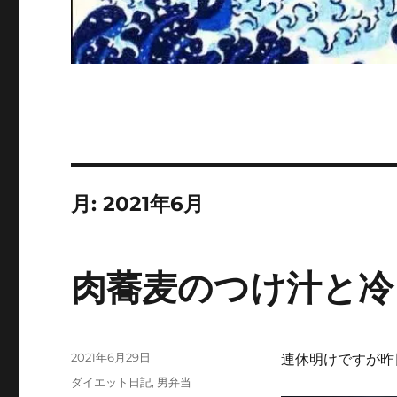
月:
2021年6月
肉蕎麦のつけ汁と冷
投
2021年6月29日
連休明けですが昨
稿
カ
ダイエット日記
,
男弁当
日: