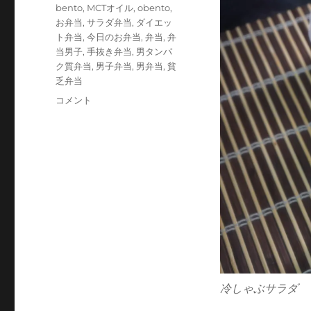
テ
タ
bento
,
MCTオイル
,
obento
,
ゴ
グ
お弁当
,
サラダ弁当
,
ダイエッ
リ
ト弁当
,
今日のお弁当
,
弁当
,
弁
ー
当男子
,
手抜き弁当
,
男タンパ
ク質弁当
,
男子弁当
,
男弁当
,
貧
乏弁当
肉
コメント
蕎
麦
の
つ
け
汁
と
冷
し
ゃ
ぶ
に
冷しゃぶサラダ