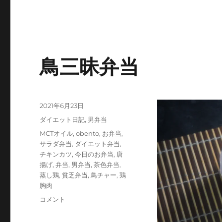
鳥三昧弁当
投
2021年6月23日
稿
カ
ダイエット日記
,
男弁当
日:
テ
タ
MCTオイル
,
obento
,
お弁当
,
ゴ
グ
サラダ弁当
,
ダイエット弁当
,
リ
チキンカツ
,
今日のお弁当
,
唐
ー
揚げ
,
弁当
,
男弁当
,
茶色弁当
,
蒸し鶏
,
貧乏弁当
,
鳥チャー
,
鶏
胸肉
鳥
コメント
三
昧