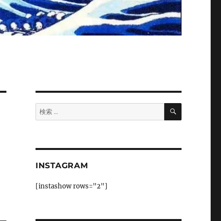
検
検
索
索:
INSTAGRAM
[instashow rows="2"]