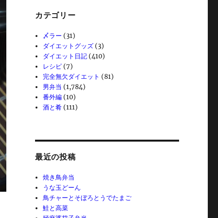
カテゴリー
〆ラー
(31)
ダイエットグッズ
(3)
ダイエット日記
(410)
レシピ
(7)
完全無欠ダイエット
(81)
男弁当
(1,784)
番外編
(10)
酒と肴
(111)
最近の投稿
焼き鳥弁当
うな玉どーん
鳥チャーとそぼろとうでたまご
鮭と高菜