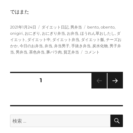
ではまた
投
カ
タ
2021年1月24日
ダイエット日記
,
男弁当
bento
,
obento
,
稿
テ
グ
onigiri
,
おにぎり
,
おにぎり弁当
,
お弁当
,
ほうれん草おしたし
,
ダ
日:
ゴ
イエット
,
ダイエット中
,
ダイエット弁当
,
ダイエット飯
,
チーズお
リ
かか
,
今日のお弁当
,
弁当
,
弁当男子
,
手抜き弁当
,
炭水化物
,
男子弁
ー
豚
当
,
男弁当
,
茶色弁当
,
豚バラ肉
,
貧乏弁当
コメント
バ
ラ
の
酒
投
固定ページ
1
粕
味
次の
稿
噌
ペー
漬
ジ
の
け
に
検
検
ペ
索
索: