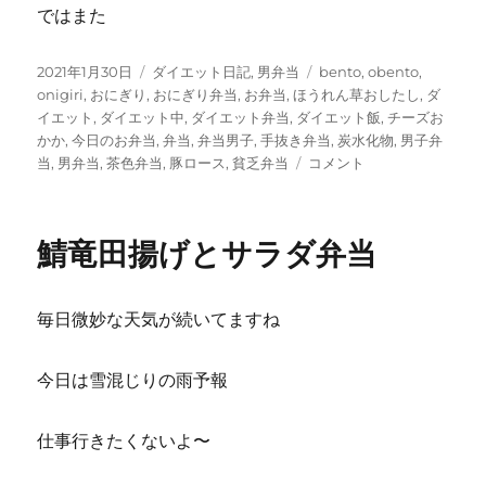
ではまた
投
カ
タ
2021年1月30日
ダイエット日記
,
男弁当
bento
,
obento
,
稿
テ
グ
onigiri
,
おにぎり
,
おにぎり弁当
,
お弁当
,
ほうれん草おしたし
,
ダ
日:
ゴ
イエット
,
ダイエット中
,
ダイエット弁当
,
ダイエット飯
,
チーズお
リ
かか
,
今日のお弁当
,
弁当
,
弁当男子
,
手抜き弁当
,
炭水化物
,
男子弁
ー
豚
当
,
男弁当
,
茶色弁当
,
豚ロース
,
貧乏弁当
コメント
ロ
ー
ス
鯖竜田揚げとサラダ弁当
の
酒
粕
毎日微妙な天気が続いてますね
味
噌
漬
今日は雪混じりの雨予報
け
焼
き
仕事行きたくないよ〜
に