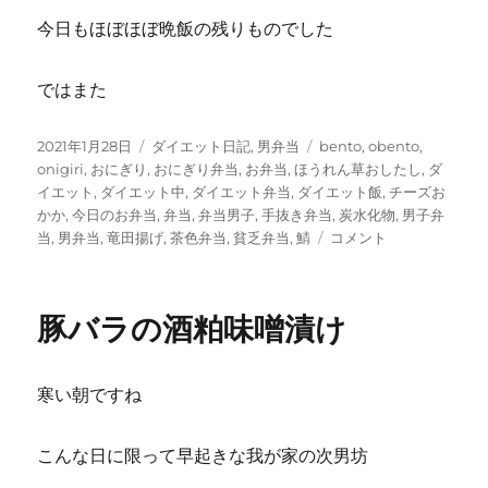
今日もほぼほぼ晩飯の残りものでした
ではまた
投
カ
タ
2021年1月28日
ダイエット日記
,
男弁当
bento
,
obento
,
稿
テ
グ
onigiri
,
おにぎり
,
おにぎり弁当
,
お弁当
,
ほうれん草おしたし
,
ダ
日:
ゴ
イエット
,
ダイエット中
,
ダイエット弁当
,
ダイエット飯
,
チーズお
リ
かか
,
今日のお弁当
,
弁当
,
弁当男子
,
手抜き弁当
,
炭水化物
,
男子弁
ー
鯖
当
,
男弁当
,
竜田揚げ
,
茶色弁当
,
貧乏弁当
,
鯖
コメント
竜
田
揚
豚バラの酒粕味噌漬け
げ
と
サ
寒い朝ですね
ラ
ダ
弁
こんな日に限って早起きな我が家の次男坊
当