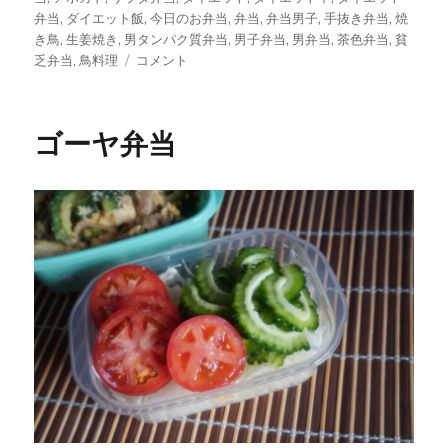
日:
ゴ
弁当
,
ダイエット飯
,
今日のお弁当
,
弁当
,
弁当男子
,
手抜き弁当
,
焼
リ
き鳥
,
生姜焼き
,
男タンパク質弁当
,
男子弁当
,
男弁当
,
茶色弁当
,
貧
鳥
ー
乏弁当
,
鳥料理
コメント
の
生
姜
ゴーヤ弁当
焼
き
に