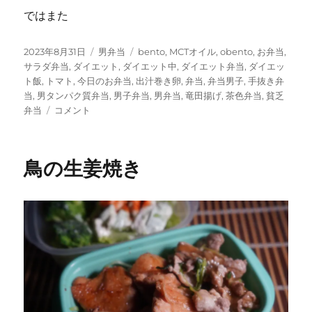
ではまた
投
カ
タ
2023年8月31日
男弁当
bento
,
MCTオイル
,
obento
,
お弁当
,
稿
テ
グ
サラダ弁当
,
ダイエット
,
ダイエット中
,
ダイエット弁当
,
ダイエッ
日:
ゴ
ト飯
,
トマト
,
今日のお弁当
,
出汁巻き卵
,
弁当
,
弁当男子
,
手抜き弁
リ
当
,
男タンパク質弁当
,
男子弁当
,
男弁当
,
竜田揚げ
,
茶色弁当
,
貧乏
竜
ー
弁当
コメント
田
揚
げ
鳥の生姜焼き
と
玉
子
焼
き
に