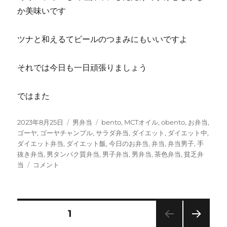
か美味いです
ツナと和えるてビールのつまみにもいいですよ
それでは今日も一日頑張りましょう
ではまた
投
カ
タ
2023年8月25日
男弁当
bento
,
MCTオイル
,
obento
,
お弁当
,
稿
テ
グ
ゴーヤ
,
ゴーヤチャンプル
,
サラダ弁当
,
ダイエット
,
ダイエット中
,
日:
ゴ
ダイエット弁当
,
ダイエット飯
,
今日のお弁当
,
弁当
,
弁当男子
,
手
リ
抜き弁当
,
男タンパク質弁当
,
男子弁当
,
男弁当
,
茶色弁当
,
貧乏弁
ゴ
ー
当
コメント
ー
ヤ
弁
当
投
固定ページ
1
に