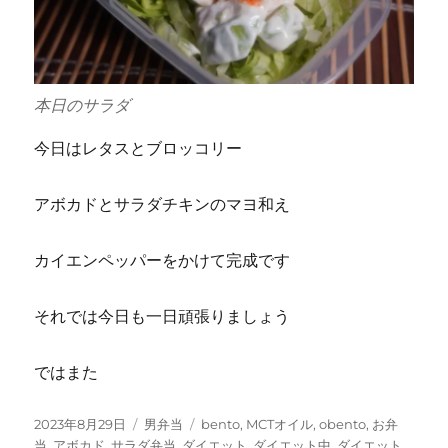
本日のサラダ
今日はレタスとブロッコリー
アボカドとサラダチキンのマヨ和え
カイエンペッパーをかけて完成です
それでは今日も一日頑張りましょう
ではまた
投
カ
タ
2023年8月29日
男弁当
bento
,
MCTオイル
,
obento
,
お弁
稿
テ
グ
当
,
アボカド
,
サラダ弁当
,
ダイエット
,
ダイエット中
,
ダイエット