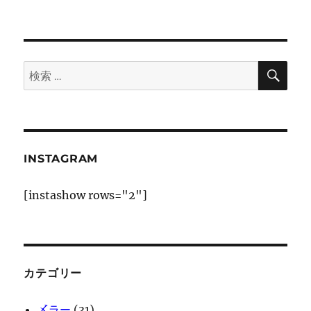
次の
稿
ペー
ジ
の
検
検
ペ
索
索:
ー
ジ
INSTAGRAM
送
[instashow rows="2"]
り
カテゴリー
〆ラー
(31)