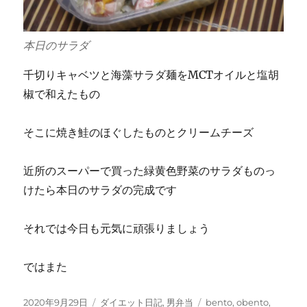
本日のサラダ
千切りキャベツと海藻サラダ麺をMCTオイルと塩胡
椒で和えたもの
そこに焼き鮭のほぐしたものとクリームチーズ
近所のスーパーで買った緑黄色野菜のサラダものっ
けたら本日のサラダの完成です
それでは今日も元気に頑張りましょう
ではまた
投
カ
タ
2020年9月29日
ダイエット日記
,
男弁当
bento
,
obento
,