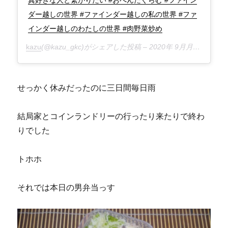
真好きな人と繋がりたい #おべんたぐらむ #ファイン
ダー越しの世界 #ファインダー越しの私の世界 #ファ
インダー越しのわたしの世界 #肉野菜炒め
kazu
(@kazu_gkc)がシェアした投稿 –
2020年 9月月26日午後2時50分PDT
せっかく休みだったのに三日間毎日雨
結局家とコインランドリーの行ったり来たりで終わ
りでした
トホホ
それでは本日の男弁当っす