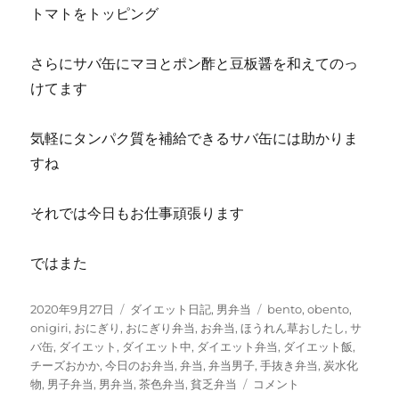
トマトをトッピング
さらにサバ缶にマヨとポン酢と豆板醤を和えてのっ
けてます
気軽にタンパク質を補給できるサバ缶には助かりま
すね
それでは今日もお仕事頑張ります
ではまた
投
カ
タ
2020年9月27日
ダイエット日記
,
男弁当
bento
,
obento
,
稿
テ
グ
onigiri
,
おにぎり
,
おにぎり弁当
,
お弁当
,
ほうれん草おしたし
,
サ
日:
ゴ
バ缶
,
ダイエット
,
ダイエット中
,
ダイエット弁当
,
ダイエット飯
,
リ
チーズおかか
,
今日のお弁当
,
弁当
,
弁当男子
,
手抜き弁当
,
炭水化
ー
肉
物
,
男子弁当
,
男弁当
,
茶色弁当
,
貧乏弁当
コメント