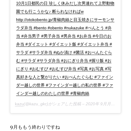
10月1日都民の日 珍しく休みだし次男連れて上野動物
園でも行こうかな♪ 断られなければw
http://otokobento.jp/青椒肉絲と目玉焼きにサーモンサ
ラダ弁当 #bento #obento #nukazuke #べんとう #弁
当 #弁当男子 #男子弁当 #男弁当 #お弁当 #今日のお
弁当 #ダイエット #ダイエット飯 #ダイエット弁当 #
サラダ #サラダ弁当 #ぬか漬け #菌活 #おべんたぐら
む #サラダ #サラダ弁当 #おにぎり弁当 #握り飯 #お
にぎり #おむすび #おむすび弁当 #写真 #お写真 #写
真好きな人と繋がりたい #おべんたぐらむ #ファイン
ダー越しの世界 #ファインダー越しの私の世界 #ファ
インダー越しのわたしの世界 #青椒肉絲
kazu
(@kazu_gkc)がシェアした投稿 –
2020年 9月月28日午後3時01分PDT
9月ももう終わりですね