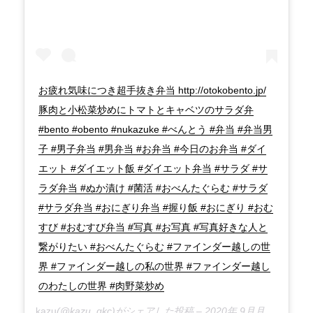
お疲れ気味につき超手抜き弁当 http://otokobento.jp/
豚肉と小松菜炒めにトマトとキャベツのサラダ弁
#bento #obento #nukazuke #べんとう #弁当 #弁当男
子 #男子弁当 #男弁当 #お弁当 #今日のお弁当 #ダイ
エット #ダイエット飯 #ダイエット弁当 #サラダ #サ
ラダ弁当 #ぬか漬け #菌活 #おべんたぐらむ #サラダ
#サラダ弁当 #おにぎり弁当 #握り飯 #おにぎり #おむ
すび #おむすび弁当 #写真 #お写真 #写真好きな人と
繋がりたい #おべんたぐらむ #ファインダー越しの世
界 #ファインダー越しの私の世界 #ファインダー越し
のわたしの世界 #肉野菜炒め
kazu
(@kazu_gkc)がシェアした投稿 –
2020年 9月月22日午後2時54分PDT