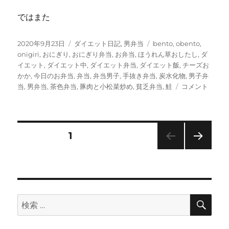
ではまた
投
カ
タ
2020年9月23日
ダイエット日記
,
男弁当
bento
,
obento
,
稿
テ
グ
onigiri
,
おにぎり
,
おにぎり弁当
,
お弁当
,
ほうれん草おしたし
,
ダ
日:
ゴ
イエット
,
ダイエット中
,
ダイエット弁当
,
ダイエット飯
,
チーズお
リ
かか
,
今日のお弁当
,
弁当
,
弁当男子
,
手抜き弁当
,
炭水化物
,
男子弁
ー
豚
当
,
男弁当
,
茶色弁当
,
豚肉と小松菜炒め
,
貧乏弁当
,
鮭
コメント
肉
と
小
松
投
固定ページ
1
菜
炒
次の
稿
め
ペー
に
ジ
の
ト
マ
検
検
ト
ペ
索
索:
と
キ