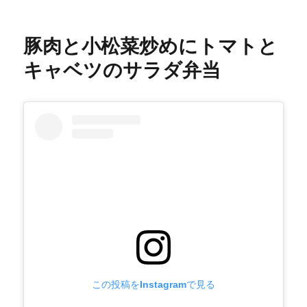
野
菜
炒
豚肉と小松菜炒めにトマトと
め
と
キャベツのサラダ弁当
空
芯
菜
炒
め
に
サ
バ
サ
ラ
ダ
弁
当
に
この投稿をInstagramで見る