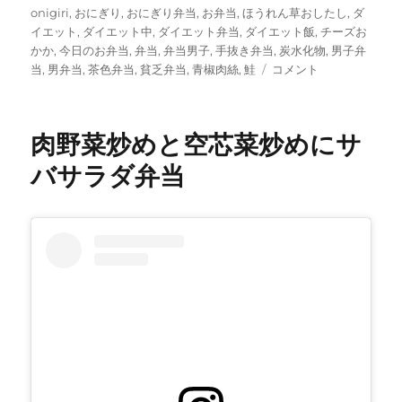
稿
テ
グ
onigiri
,
おにぎり
,
おにぎり弁当
,
お弁当
,
ほうれん草おしたし
,
ダ
日:
ゴ
イエット
,
ダイエット中
,
ダイエット弁当
,
ダイエット飯
,
チーズお
リ
かか
,
今日のお弁当
,
弁当
,
弁当男子
,
手抜き弁当
,
炭水化物
,
男子弁
ー
青
当
,
男弁当
,
茶色弁当
,
貧乏弁当
,
青椒肉絲
,
鮭
コメント
椒
肉
絲
肉野菜炒めと空芯菜炒めにサ
と
目
バサラダ弁当
玉
焼
き
に
サ
ー
モ
ン
サ
ラ
ダ
弁