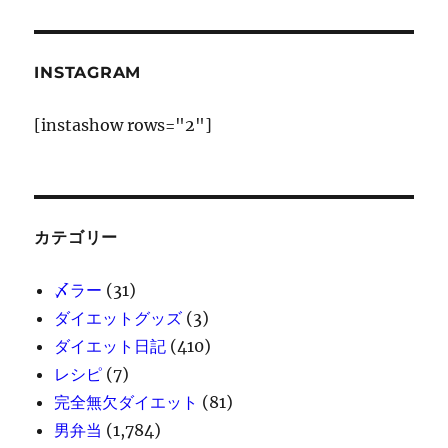
ー
ャ
ベ
ジ
ツ
INSTAGRAM
の
サ
送
ラ
[instashow rows="2"]
ダ
り
弁
当
に
カテゴリー
〆ラー
(31)
ダイエットグッズ
(3)
ダイエット日記
(410)
レシピ
(7)
完全無欠ダイエット
(81)
男弁当
(1,784)