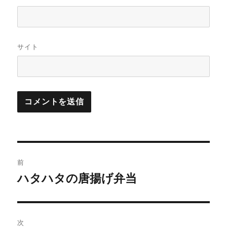
サイト
投
前
稿
ハタハタの唐揚げ弁当
前
の
ナ
投
ビ
稿:
次