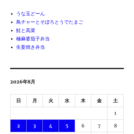
うな玉どーん
鳥チャーとそぼろとうでたまご
鮭と高菜
極麻婆茄子弁当
生姜焼き弁当
2026年8月
日
月
火
水
木
金
土
1
2
3
4
5
6
7
8