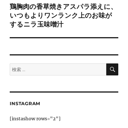
ゲ
鶏胸肉の香草焼きアスパラ添えに、
次
の
いつもよりワンランク上のお味が
ー
投
するニラ玉味噌汁
シ
稿:
ョ
ン
検
検
索
索:
INSTAGRAM
[instashow rows="2"]