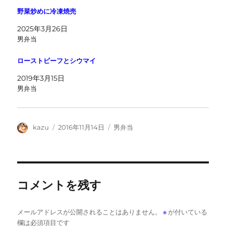
野菜炒めに冷凍焼売
2025年3月26日
男弁当
ローストビーフとシウマイ
2019年3月15日
男弁当
投
投
カ
kazu
2016年11月14日
男弁当
稿
稿
テ
者
日:
ゴ
リ
ー
コメントを残す
メールアドレスが公開されることはありません。
※
が付いている
欄は必須項目です