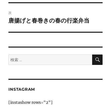
投
ビ
稿:
次
ゲ
唐揚げと春巻きの春の行楽弁当
次
の
ー
投
シ
稿:
ョ
検
検
索
ン
索:
INSTAGRAM
[instashow rows="2"]