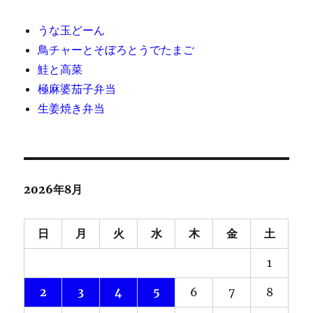
うな玉どーん
鳥チャーとそぼろとうでたまご
鮭と高菜
極麻婆茄子弁当
生姜焼き弁当
2026年8月
日
月
火
水
木
金
土
1
2
3
4
5
6
7
8