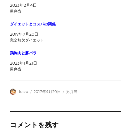
2023年2月4日
男弁当
ダイエットとコスパの関係
2017年7月20日
完全無欠ダイエット
鶏胸肉と豚バラ
2023年1月21日
男弁当
投
投
カ
kazu
2017年4月20日
男弁当
稿
稿
テ
者
日:
ゴ
リ
ー
コメントを残す