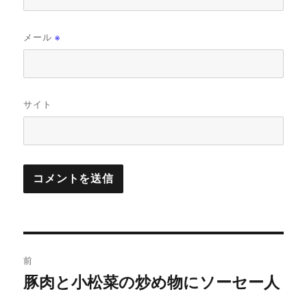
メール
※
サイト
投
前
稿
豚肉と小松菜の炒め物にソーセー人
前
の
ナ