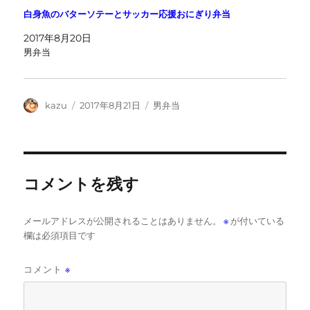
白身魚のバターソテーとサッカー応援おにぎり弁当
2017年8月20日
男弁当
投
投
カ
kazu
2017年8月21日
男弁当
稿
稿
テ
者
日:
ゴ
リ
ー
コメントを残す
メールアドレスが公開されることはありません。
※
が付いている
欄は必須項目です
コメント
※