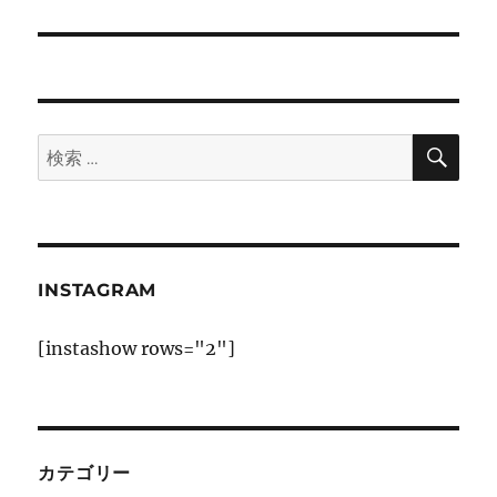
シ
投
稿:
ョ
ン
検
検
索
索:
INSTAGRAM
[instashow rows="2"]
カテゴリー