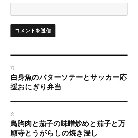
投
前
稿
白身魚のバターソテーとサッカー応
前
の
援おにぎり弁当
ナ
投
ビ
稿:
ゲ
次
鳥胸肉と茄子の味噌炒めと茄子と万
次
ー
の
願寺とうがらしの焼き浸し