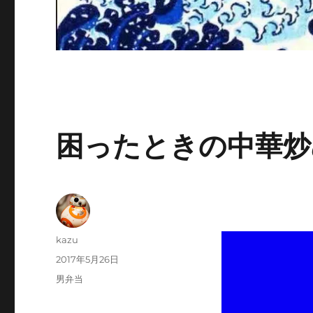
困ったときの中華炒
投
kazu
稿
投
2017年5月26日
者
稿
カ
男弁当
日:
テ
ゴ