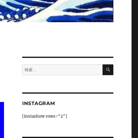
検
検
索
索:
INSTAGRAM
[instashow rows="2"]