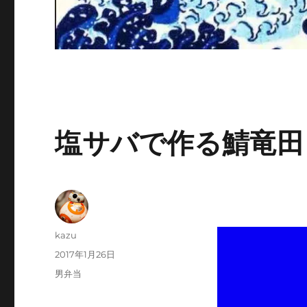
塩サバで作る鯖竜田
投
kazu
稿
投
2017年1月26日
者
稿
カ
男弁当
日:
テ
ゴ