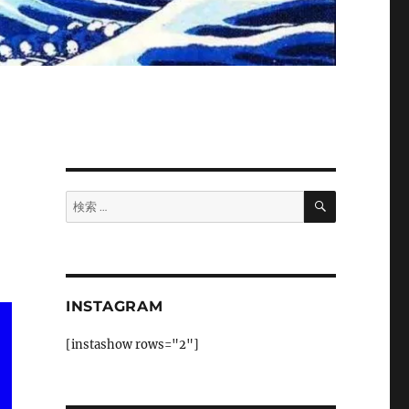
検
検
索
索:
INSTAGRAM
[instashow rows="2"]