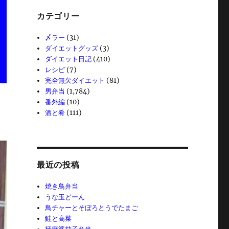
カテゴリー
〆ラー
(31)
ダイエットグッズ
(3)
ダイエット日記
(410)
レシピ
(7)
完全無欠ダイエット
(81)
男弁当
(1,784)
番外編
(10)
酒と肴
(111)
最近の投稿
焼き鳥弁当
うな玉どーん
鳥チャーとそぼろとうでたまご
鮭と高菜