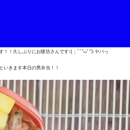
！！久しぶりにお寝坊さんです:(；ﾞﾟ’ωﾟ’):ヤバっ
といきます本日の男弁当！！