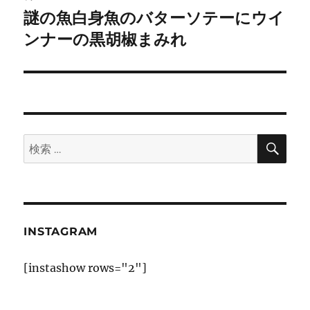
ゲ
謎の魚白身魚のバターソテーにウイ
次
の
ンナーの黒胡椒まみれ
ー
投
シ
稿:
ョ
ン
検
検
索
索:
INSTAGRAM
[instashow rows="2"]