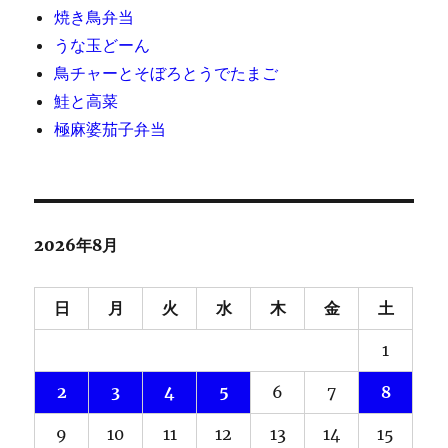
焼き鳥弁当
うな玉どーん
鳥チャーとそぼろとうでたまご
鮭と高菜
極麻婆茄子弁当
2026年8月
日
月
火
水
木
金
土
1
2
3
4
5
6
7
8
9
10
11
12
13
14
15