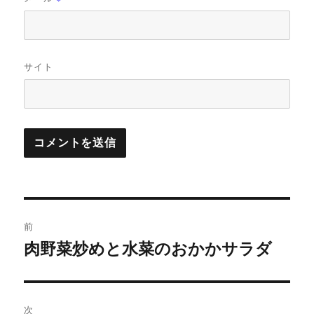
サイト
投
前
稿
肉野菜炒めと水菜のおかかサラダ
前
の
ナ
投
ビ
稿:
次