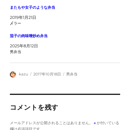
またもや女子のような弁当
2019年1月21日
〆ラー
茄子の肉味噌炒め弁当
2025年8月12日
男弁当
投
投
カ
kazu
2017年10月18日
男弁当
稿
稿
テ
者
日:
ゴ
リ
ー
コメントを残す
メールアドレスが公開されることはありません。
※
が付いている
欄は必須項目です