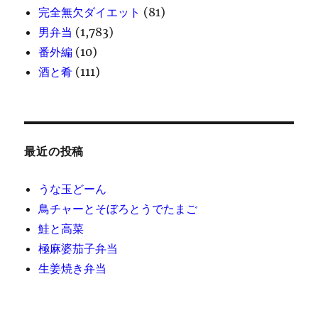
完全無欠ダイエット
(81)
男弁当
(1,783)
番外編
(10)
酒と肴
(111)
最近の投稿
うな玉どーん
鳥チャーとそぼろとうでたまご
鮭と高菜
極麻婆茄子弁当
生姜焼き弁当