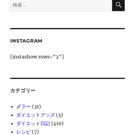
さ
検
検
索
ん
索:
に
初
潜
入
に
INSTAGRAM
[instashow rows="2"]
カテゴリー
〆ラー
(31)
ダイエットグッズ
(3)
ダイエット日記
(410)
レシピ
(7)