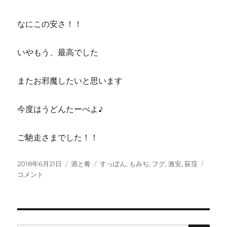
なにこの安さ！！
いやもう、最高でした
またお邪魔したいと思います
今度はうどんたーべよ♪
ご馳走さまでした！！
投
カ
タ
荻
2018年6月21日
酒と肴
すっぽん
,
もみぢ
,
フグ
,
激安
,
荻窪
稿
テ
グ
窪
コメント
日:
ゴ
の
リ
も
ー
み
ぢ