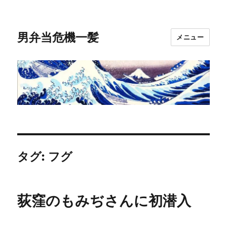
男弁当危機一髪
メニュー
タグ:
フグ
荻窪のもみぢさんに初潜入