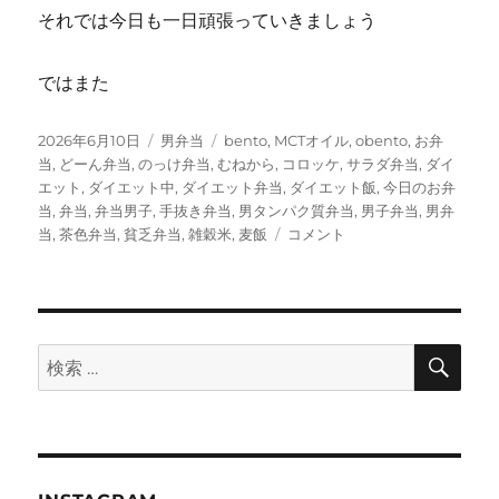
それでは今日も一日頑張っていきましょう
ではまた
投
カ
タ
2026年6月10日
男弁当
bento
,
MCTオイル
,
obento
,
お弁
稿
テ
グ
当
,
どーん弁当
,
のっけ弁当
,
むねから
,
コロッケ
,
サラダ弁当
,
ダイ
日:
ゴ
エット
,
ダイエット中
,
ダイエット弁当
,
ダイエット飯
,
今日のお弁
リ
当
,
弁当
,
弁当男子
,
手抜き弁当
,
男タンパク質弁当
,
男子弁当
,
男弁
ー
コ
当
,
茶色弁当
,
貧乏弁当
,
雑穀米
,
麦飯
コメント
ロ
ッ
ケ
と
む
検
検
索
ね
索:
か
ら
の
り
弁