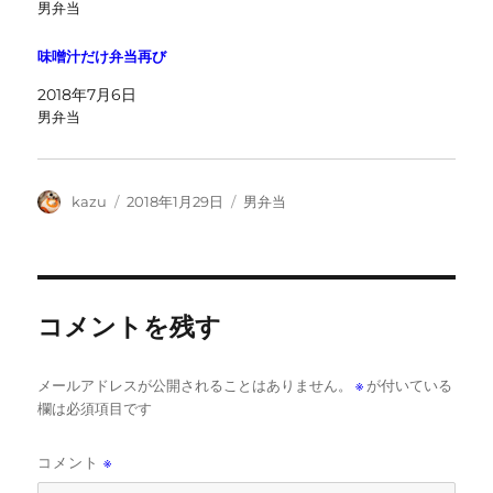
男弁当
味噌汁だけ弁当再び
2018年7月6日
男弁当
投
投
カ
kazu
2018年1月29日
男弁当
稿
稿
テ
者
日:
ゴ
リ
ー
コメントを残す
メールアドレスが公開されることはありません。
※
が付いている
欄は必須項目です
コメント
※