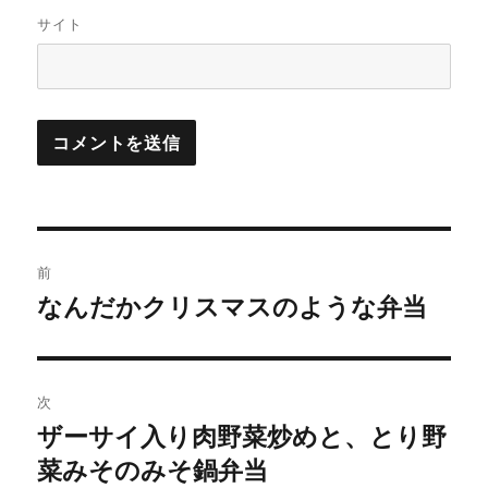
サイト
投
前
稿
なんだかクリスマスのような弁当
前
の
ナ
投
ビ
稿:
次
ゲ
ザーサイ入り肉野菜炒めと、とり野
次
の
菜みそのみそ鍋弁当
ー