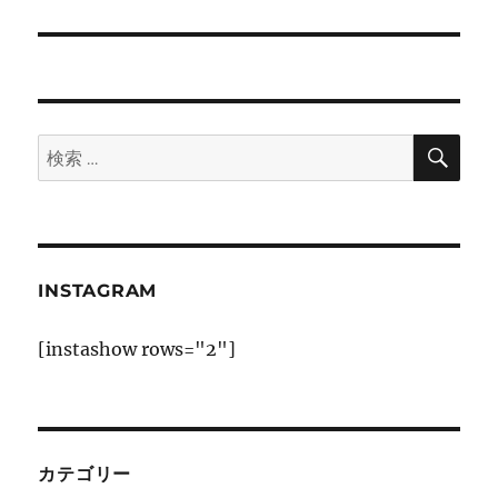
投
シ
稿:
ョ
ン
検
検
索
索:
INSTAGRAM
[instashow rows="2"]
カテゴリー