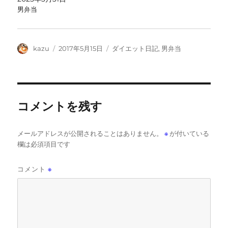
男弁当
投
投
カ
kazu
2017年5月15日
ダイエット日記
,
男弁当
稿
稿
テ
者
日:
ゴ
リ
ー
コメントを残す
メールアドレスが公開されることはありません。
※
が付いている
欄は必須項目です
コメント
※