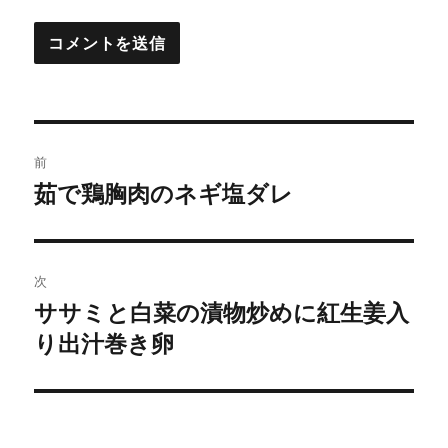
投
前
稿
茹で鶏胸肉のネギ塩ダレ
前
の
ナ
投
ビ
稿:
次
ゲ
ササミと白菜の漬物炒めに紅生姜入
次
の
り出汁巻き卵
ー
投
シ
稿:
ョ