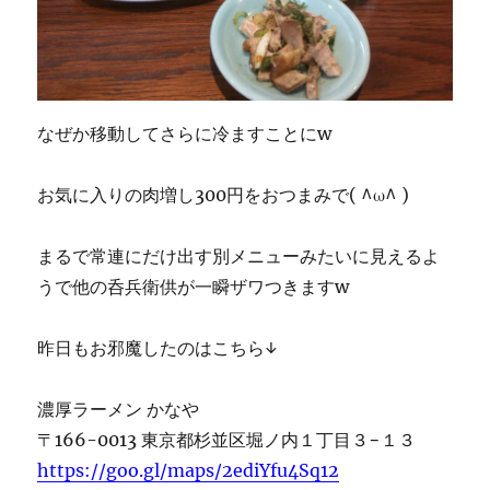
なぜか移動してさらに冷ますことにw
お気に入りの肉増し300円をおつまみで( ^ω^ )
まるで常連にだけ出す別メニューみたいに見えるよ
うで他の呑兵衛供が一瞬ザワつきますw
昨日もお邪魔したのはこちら↓
濃厚ラーメン かなや
〒166-0013 東京都杉並区堀ノ内１丁目３−１３
https://goo.gl/maps/2ediYfu4Sq12