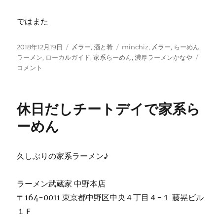
ではまた
投
カ
タ
2018年12月19日
〆ラー
,
酒と肴
minchiz
,
〆ラー
,
らーめん
,
稿
テ
グ
久
ラーメン
,
ローカルガイド
,
家系らーめん
,
濃厚ラーメンかなや
日:
ゴ
し
コメント
リ
ぶ
ー
り
に
休日だしチートデイで家系ら
ガ
ッ
ーめん
ツ
リ
炭
久しぶりの家系ラーメン♪
水
化
物
ラーメン武蔵家 中野本店
に
〒164-0011 東京都中野区中央４丁目４−１ 藤晃ビル
１Ｆ