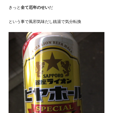
きっと
全て厄年のせい
だ
という事で風邪気味だし銭湯で気分転換