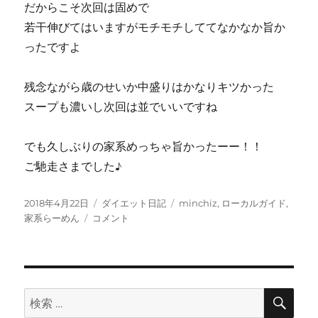
だからこそ次回は固めで
若干伸びてはいますがモチモチしててなかなか旨か
ったですよ
残念ながら歳のせいか中盛りはかなりキツかった
スープも濃いし次回は並でいいですね
でも久しぶりの家系めっちゃ旨かったーー！！
ご馳走さまでした♪
投
カ
タ
2018年4月22日
ダイエット日記
minchiz
,
ローカルガイド
,
稿
休
テ
グ
家系らーめん
コメント
日:
日
ゴ
だ
リ
し
ー
チ
ー
検
検
索
ト
索: