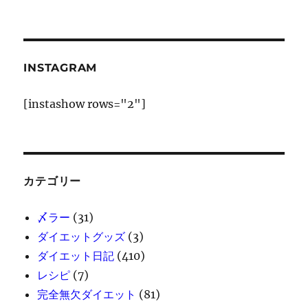
デ
イ
で
家
系
INSTAGRAM
ら
ー
[instashow rows="2"]
め
ん
に
カテゴリー
〆ラー
(31)
ダイエットグッズ
(3)
ダイエット日記
(410)
レシピ
(7)
完全無欠ダイエット
(81)