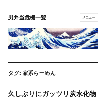
男弁当危機一髪
メニュー
タグ:
家系らーめん
久しぶりにガッツリ炭水化物