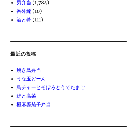
男弁当
(1,784)
番外編
(10)
酒と肴
(111)
最近の投稿
焼き鳥弁当
うな玉どーん
鳥チャーとそぼろとうでたまご
鮭と高菜
極麻婆茄子弁当