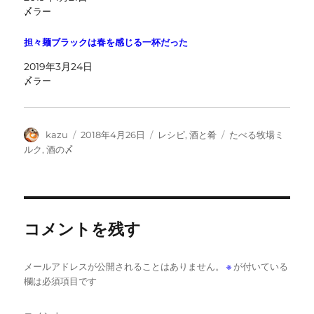
〆ラー
担々麺ブラックは春を感じる一杯だった
2019年3月24日
〆ラー
投
投
カ
タ
kazu
2018年4月26日
レシピ
,
酒と肴
たべる牧場ミ
稿
稿
テ
グ
ルク
,
酒の〆
者
日:
ゴ
リ
ー
コメントを残す
メールアドレスが公開されることはありません。
※
が付いている
欄は必須項目です