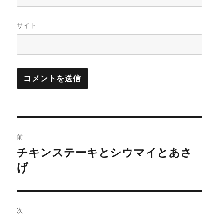
サイト
投
前
稿
チキンステーキとシウマイとあさ
前
の
げ
ナ
投
ビ
稿:
ゲ
次