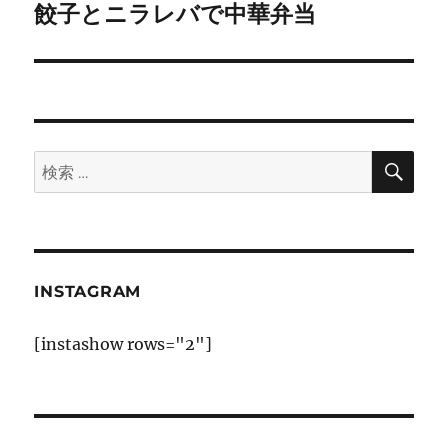
餃子とニラレバで中華弁当
次
ー
の
シ
投
稿:
ョ
ン
検
検
索
索:
INSTAGRAM
[instashow rows="2"]