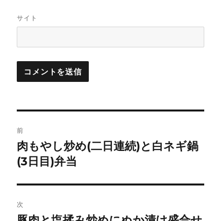
サイト
投
前
稿
肉もやし炒め(二日連続)と白ネギ鍋
前
の
(3日目)弁当
ナ
投
ビ
稿:
ゲ
次
豚肉と塩揉み炒めにぬか漬け盛合せ
次