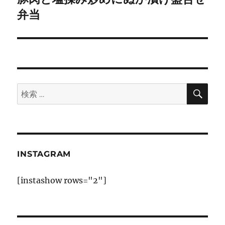
ー
の
弁当
シ
投
稿:
ョ
ン
検
検
索
索:
INSTAGRAM
[instashow rows="2"]