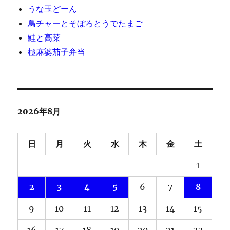
うな玉どーん
鳥チャーとそぼろとうでたまご
鮭と高菜
極麻婆茄子弁当
2026年8月
日
月
火
水
木
金
土
1
2
3
4
5
6
7
8
9
10
11
12
13
14
15