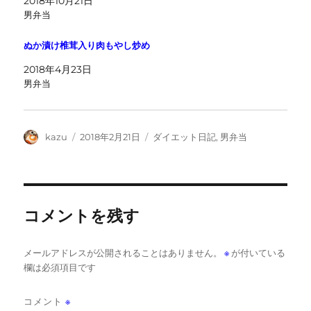
2018年10月21日
男弁当
ぬか漬け椎茸入り肉もやし炒め
2018年4月23日
男弁当
投
投
カ
kazu
2018年2月21日
ダイエット日記
,
男弁当
稿
稿
テ
者
日:
ゴ
リ
ー
コメントを残す
メールアドレスが公開されることはありません。
※
が付いている
欄は必須項目です
コメント
※