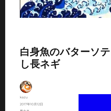
白身魚のバターソテ
し長ネギ
投
kazu
稿
投
2017年10月12日
者
稿
カ