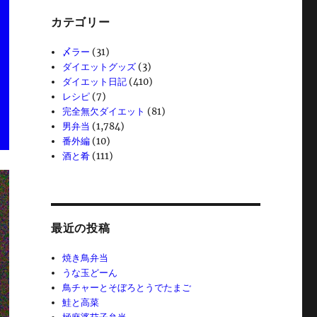
カテゴリー
〆ラー
(31)
ダイエットグッズ
(3)
ダイエット日記
(410)
レシピ
(7)
完全無欠ダイエット
(81)
男弁当
(1,784)
番外編
(10)
酒と肴
(111)
最近の投稿
焼き鳥弁当
うな玉どーん
鳥チャーとそぼろとうでたまご
鮭と高菜