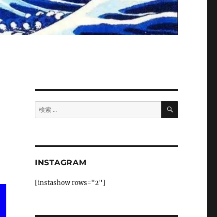
検
検
索
索:
INSTAGRAM
[instashow rows="2"]