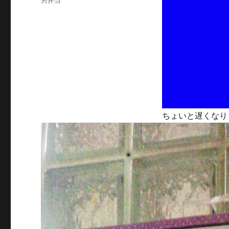
男弁当
日:
テ
ゴ
リ
ー
ちょいと遅くなりま