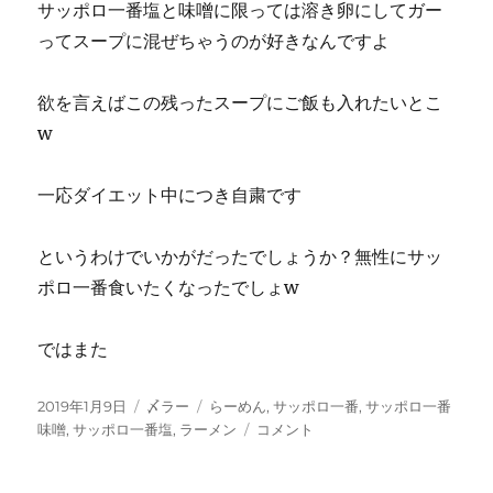
サッポロ一番塩と味噌に限っては溶き卵にしてガー
ってスープに混ぜちゃうのが好きなんですよ
欲を言えばこの残ったスープにご飯も入れたいとこ
w
一応ダイエット中につき自粛です
というわけでいかがだったでしょうか？無性にサッ
ポロ一番食いたくなったでしょw
ではまた
投
カ
タ
2019年1月9日
〆ラー
らーめん
,
サッポロ一番
,
サッポロ一番
稿
テ
グ
久
味噌
,
サッポロ一番塩
,
ラーメン
コメント
日:
ゴ
し
リ
ぶ