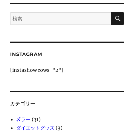
ー
り
に
作
検
検
索
っ
索:
た
サ
ッ
ポ
ロ
INSTAGRAM
一
番
[instashow rows="2"]
塩
と
味
噌
に
カテゴリー
〆ラー
(31)
ダイエットグッズ
(3)