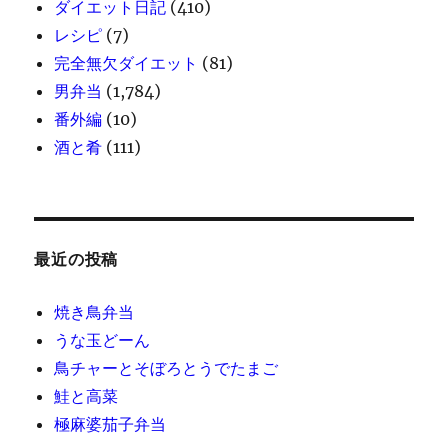
ダイエット日記
(410)
レシピ
(7)
完全無欠ダイエット
(81)
男弁当
(1,784)
番外編
(10)
酒と肴
(111)
最近の投稿
焼き鳥弁当
うな玉どーん
鳥チャーとそぼろとうでたまご
鮭と高菜
極麻婆茄子弁当