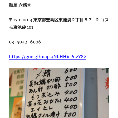
麺屋
六感堂
〒
170-0013
東京都豊島区東池袋２丁目５７
−
２
コス
モ東池袋
101
03-5952-6006
https://goo.gl/maps/NbHH1cPnzY82