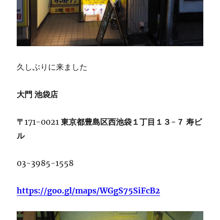
久しぶりに来ました
大門
池袋店
〒
171-0021
東京都豊島区西池袋１丁目１３
−
７
寿ビ
ル
03-3985-1558
https://goo.gl/maps/WGgS75SiFcB2