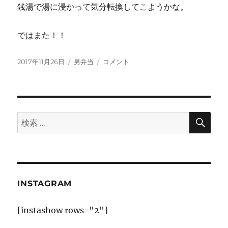
銭湯で湯に浸かって気分転換してこようかな。
ではまた！！
投
カ
豚
2017年11月26日
男弁当
コメント
稿
テ
肉
日:
ゴ
と
リ
ザ
ー
ー
サ
検
検
索
イ
索:
炒
め
に
チ
ゲ
INSTAGRAM
鍋
弁
[instashow rows="2"]
当
に