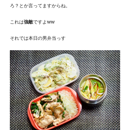
ろ？とか言ってますからね。
これは
強敵
ですよww
それでは本日の男弁当っす