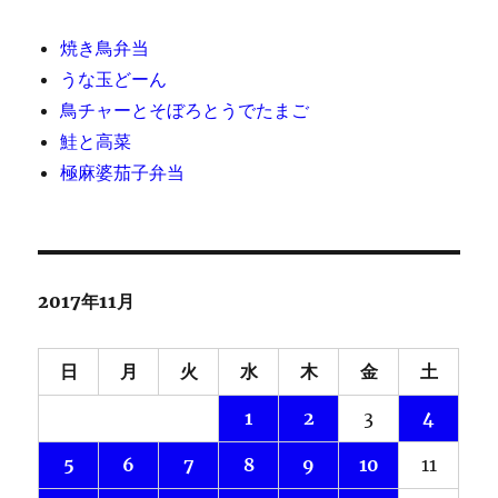
焼き鳥弁当
うな玉どーん
鳥チャーとそぼろとうでたまご
鮭と高菜
極麻婆茄子弁当
2017年11月
日
月
火
水
木
金
土
1
2
3
4
5
6
7
8
9
10
11