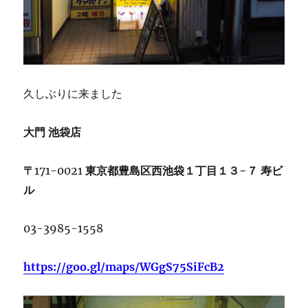
久しぶりに来ました
大門
池袋店
〒
171-0021
東京都豊島区西池袋１丁目１３
−
７
寿ビ
ル
03-3985-1558
https://goo.gl/maps/WGgS75SiFcB2