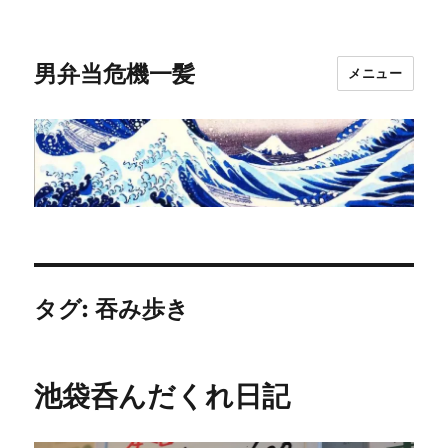
男弁当危機一髪
メニュー
タグ:
吞み歩き
池袋呑んだくれ日記