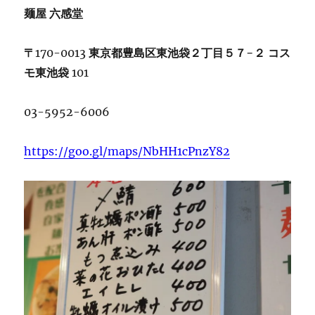
麺屋
六感堂
〒
170-0013
東京都豊島区東池袋２丁目５７
−
２
コス
モ東池袋
101
03-5952-6006
https://goo.gl/maps/NbHH1cPnzY82