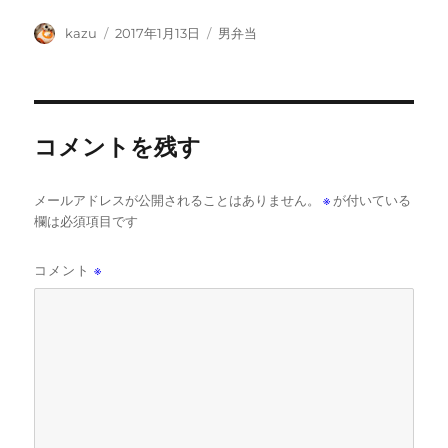
投
投
カ
kazu
2017年1月13日
男弁当
稿
稿
テ
者
日:
ゴ
リ
ー
コメントを残す
メールアドレスが公開されることはありません。
※
が付いている
欄は必須項目です
コメント
※