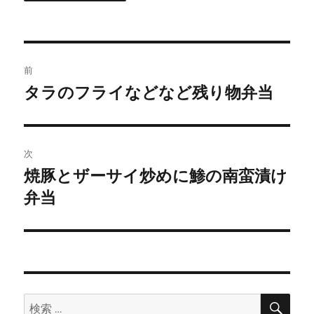
投
前
稿
タラのフライなどなど残り物弁当
前
の
ナ
投
ビ
稿:
次
ゲ
焼豚とザーサイ炒めに鯵の南蛮漬け
次
の
弁当
ー
投
シ
稿:
ョ
ン
検
検
索