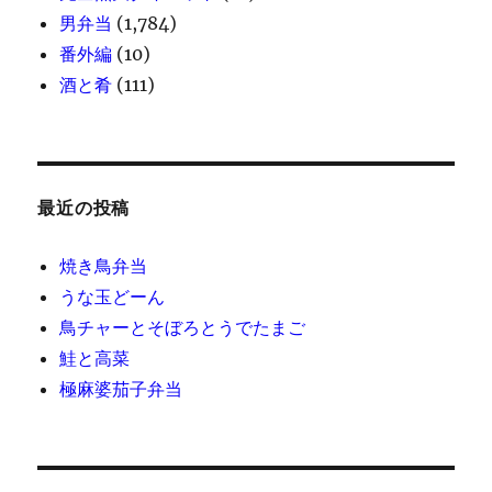
男弁当
(1,784)
番外編
(10)
酒と肴
(111)
最近の投稿
焼き鳥弁当
うな玉どーん
鳥チャーとそぼろとうでたまご
鮭と高菜
極麻婆茄子弁当