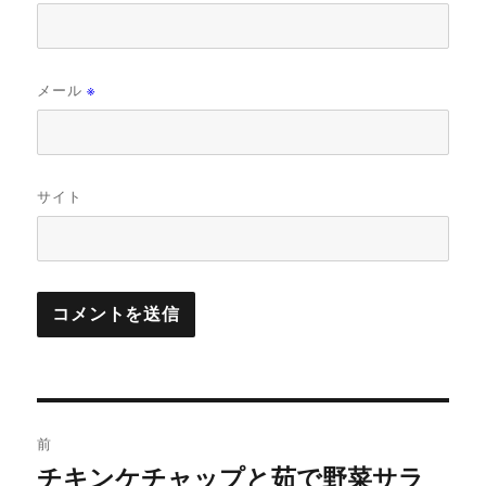
メール
※
サイト
投
前
稿
チキンケチャップと茹で野菜サラ
前