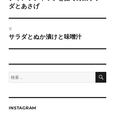
の
ダとあさげ
ナ
投
ビ
稿:
ゲ
次
サラダとぬか漬けと味噌汁
次
ー
の
シ
投
稿:
ョ
ン
検
検
索
索:
INSTAGRAM