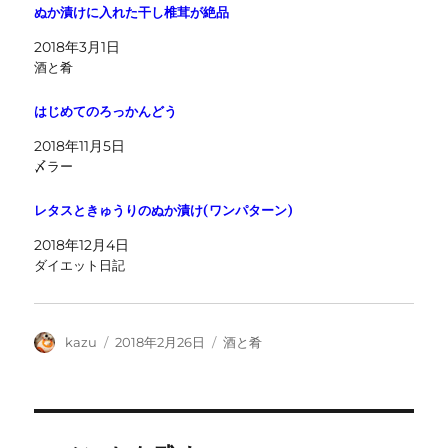
ぬか漬けに入れた干し椎茸が絶品
2018年3月1日
酒と肴
はじめてのろっかんどう
2018年11月5日
〆ラー
レタスときゅうりのぬか漬け(ワンパターン)
2018年12月4日
ダイエット日記
投
投
カ
kazu
2018年2月26日
酒と肴
稿
稿
テ
者
日:
ゴ
リ
ー