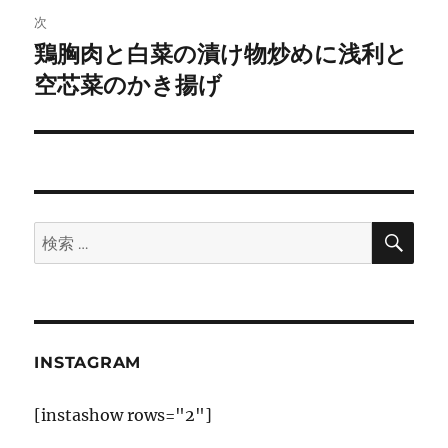
ゲ
次
鶏胸肉と白菜の漬け物炒めに浅利と
次
ー
の
空芯菜のかき揚げ
シ
投
稿:
ョ
ン
検
検
索
索:
INSTAGRAM
[instashow rows="2"]