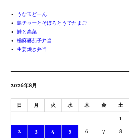
うな玉どーん
鳥チャーとそぼろとうでたまご
鮭と高菜
極麻婆茄子弁当
生姜焼き弁当
2026年8月
日
月
火
水
木
金
土
1
2
3
4
5
6
7
8