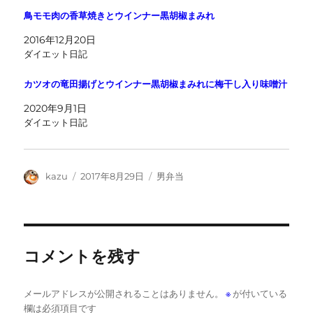
鳥モモ肉の香草焼きとウインナー黒胡椒まみれ
2016年12月20日
ダイエット日記
カツオの竜田揚げとウインナー黒胡椒まみれに梅干し入り味噌汁
2020年9月1日
ダイエット日記
投
投
カ
kazu
2017年8月29日
男弁当
稿
稿
テ
者
日:
ゴ
リ
ー
コメントを残す
メールアドレスが公開されることはありません。
※
が付いている
欄は必須項目です