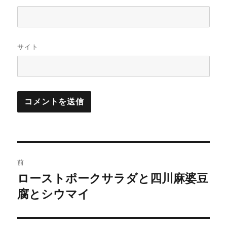
サイト
投
前
稿
ローストポークサラダと四川麻婆豆
前
の
腐とシウマイ
ナ
投
ビ
稿: