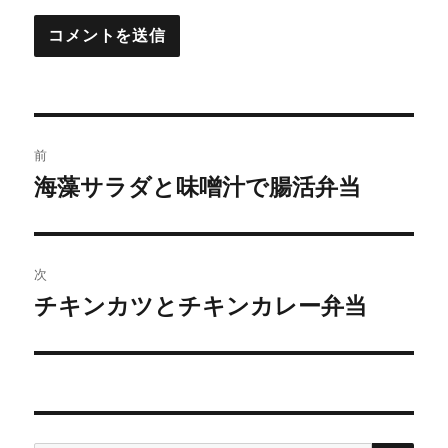
投
前
稿
海藻サラダと味噌汁で腸活弁当
前
の
ナ
投
ビ
稿:
次
ゲ
チキンカツとチキンカレー弁当
次
の
ー
投
シ
稿:
ョ