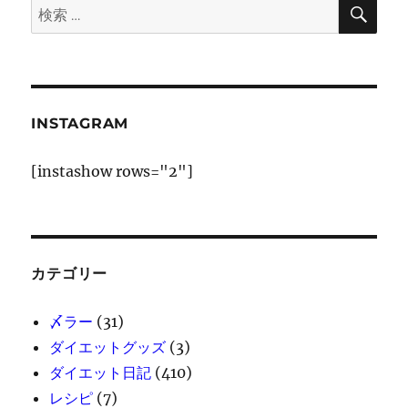
検
検
索
ン
索:
INSTAGRAM
[instashow rows="2"]
カテゴリー
〆ラー
(31)
ダイエットグッズ
(3)
ダイエット日記
(410)
レシピ
(7)