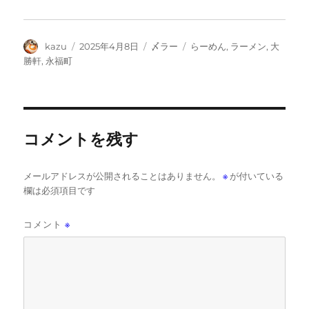
投
投
カ
タ
kazu
2025年4月8日
〆ラー
らーめん
,
ラーメン
,
大
稿
稿
テ
グ
勝軒
,
永福町
者
日:
ゴ
リ
ー
コメントを残す
メールアドレスが公開されることはありません。
※
が付いている
欄は必須項目です
コメント
※