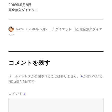
2016年11月8日
完全無欠ダイエット
投
投
カ
kazu
2016年12月7日
ダイエット日記
,
完全無欠ダイエ
稿
稿
テ
ット
者
日:
ゴ
リ
ー
コメントを残す
メールアドレスが公開されることはありません。
※
が付いている
欄は必須項目です
コメント
※