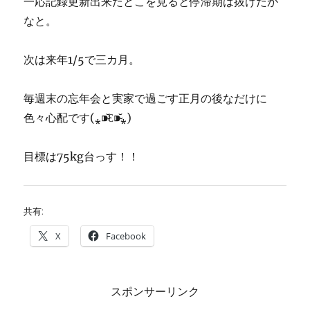
一応記録更新出来たとこを見ると停滞期は抜けたか
なと。
次は来年1/5で三カ月。
毎週末の忘年会と実家で過ごす正月の後なだけに
色々心配です(⁎⁍̴̆Ɛ⁍̴̆⁎)
目標は75kg台っす！！
共有:
X
Facebook
スポンサーリンク