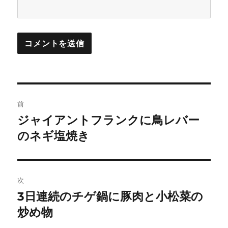
投
前
稿
ジャイアントフランクに鳥レバー
前
の
のネギ塩焼き
ナ
投
ビ
稿:
ゲ
次
3日連続のチゲ鍋に豚肉と小松菜の
次
ー
の
炒め物
シ
投