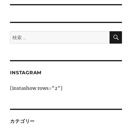
稿:
ョ
ン
検
検
索
索:
INSTAGRAM
[instashow rows="2"]
カテゴリー