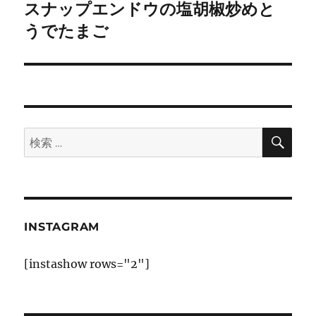
ゲ
スナップエンドウの塩胡椒炒めと
次
の
うでたまご
ー
投
シ
稿:
ョ
ン
検
検
索
索:
INSTAGRAM
[instashow rows="2"]