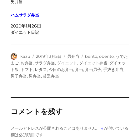
男弁当
ハムサラダ弁当
2020年1月26日
ダイエット日記
投
投
カ
タ
kazu
2019年3月5日
男弁当
bento
,
obento
,
うでた
稿
稿
テ
グ
まご
,
お弁当
,
サラダ弁当
,
ダイエット
,
ダイエット弁当
,
ダイエッ
者
日:
ゴ
ト飯
,
トマト
,
レタス
,
今日のお弁当
,
弁当
,
弁当男子
,
手抜き弁当
,
リ
男子弁当
,
男弁当
,
貧乏弁当
ー
コメントを残す
メールアドレスが公開されることはありません。
※
が付いている
欄は必須項目です