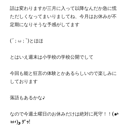
話は変わりますが三月に入って以降なんだか急に慌
ただしくなってまいりましてね、今月はお休みが不
定期になりそうな予感がしてます
(´；ω；`)とほほ
とはいえ週末は小学校の学校公開でして
今回も能と狂言の体験とかあるらしいので楽しみに
しております
落語もあるかな♪
なので今週土曜日のお休みだけは絶対に死守！！
(๑
•̀
ㅂ
•́
)و
ｸﾞｯ
!