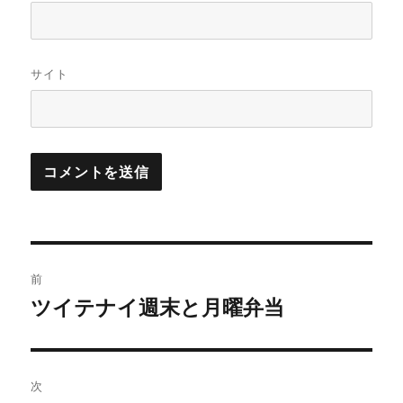
サイト
投
前
稿
ツイテナイ週末と月曜弁当
前
の
ナ
投
ビ
稿:
次