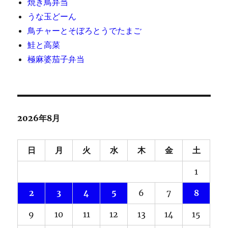
焼き鳥弁当
うな玉どーん
鳥チャーとそぼろとうでたまご
鮭と高菜
極麻婆茄子弁当
2026年8月
日
月
火
水
木
金
土
1
2
3
4
5
6
7
8
9
10
11
12
13
14
15