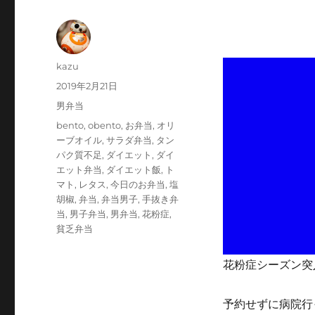
投
kazu
稿
投
2019年2月21日
者
稿
カ
男弁当
日:
テ
タ
bento
,
obento
,
お弁当
,
オリ
ゴ
グ
ーブオイル
,
サラダ弁当
,
タン
リ
パク質不足
,
ダイエット
,
ダイ
ー
エット弁当
,
ダイエット飯
,
ト
マト
,
レタス
,
今日のお弁当
,
塩
胡椒
,
弁当
,
弁当男子
,
手抜き弁
当
,
男子弁当
,
男弁当
,
花粉症
,
貧乏弁当
花粉症シーズン突
予約せずに病院行