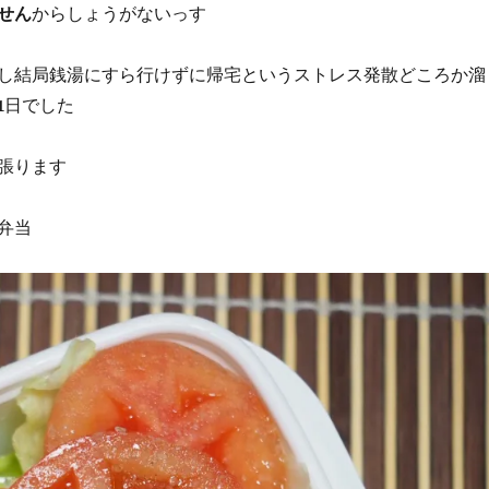
せん
からしょうがないっす
し結局銭湯にすら行けずに帰宅というストレス発散どころか溜
1日でした
張ります
弁当