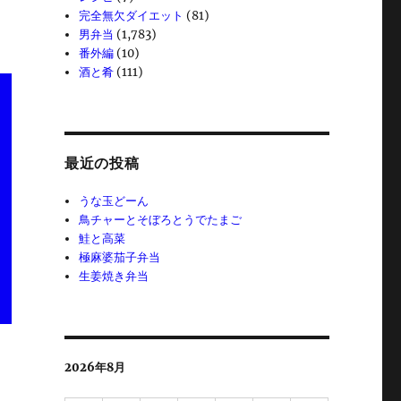
完全無欠ダイエット
(81)
男弁当
(1,783)
番外編
(10)
酒と肴
(111)
最近の投稿
うな玉どーん
鳥チャーとそぼろとうでたまご
鮭と高菜
極麻婆茄子弁当
生姜焼き弁当
2026年8月