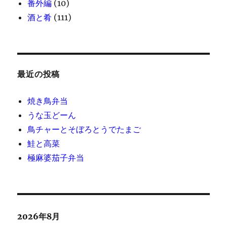
番外編
(10)
酒と肴
(111)
最近の投稿
焼き鳥弁当
うな玉どーん
鳥チャーとそぼろとうでたまご
鮭と高菜
極麻婆茄子弁当
2026年8月