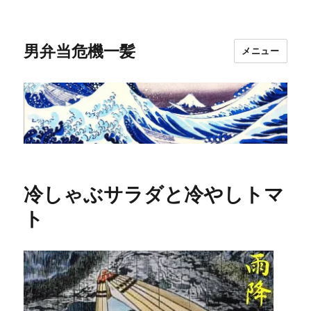
男弁当危機一髪
メニュー
冷しゃぶサラダと冷やしトマ
ト