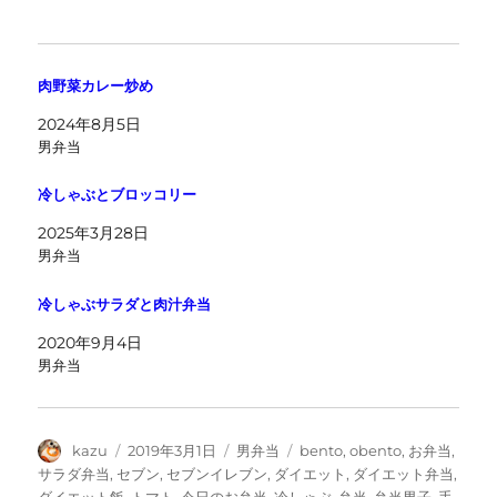
肉野菜カレー炒め
2024年8月5日
男弁当
冷しゃぶとブロッコリー
2025年3月28日
男弁当
冷しゃぶサラダと肉汁弁当
2020年9月4日
男弁当
投
投
カ
タ
kazu
2019年3月1日
男弁当
bento
,
obento
,
お弁当
,
稿
稿
テ
グ
サラダ弁当
,
セブン
,
セブンイレブン
,
ダイエット
,
ダイエット弁当
,
者
日:
ゴ