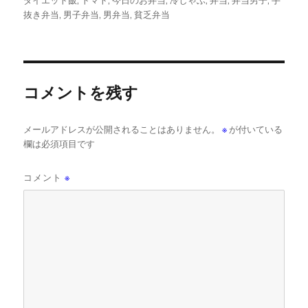
ダイエット飯
,
トマト
,
今日のお弁当
,
冷しゃぶ
,
弁当
,
弁当男子
,
手
リ
抜き弁当
,
男子弁当
,
男弁当
,
貧乏弁当
ー
コメントを残す
メールアドレスが公開されることはありません。
※
が付いている
欄は必須項目です
コメント
※