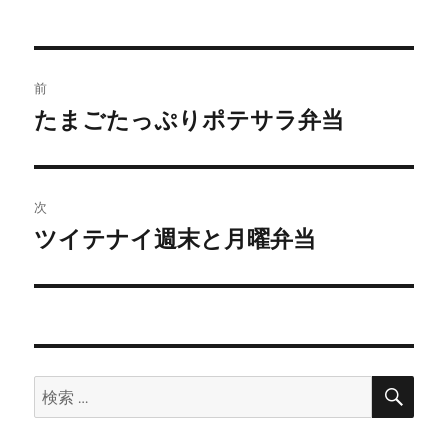
投
前
稿
たまごたっぷりポテサラ弁当
前
の
ナ
投
ビ
稿:
次
ゲ
ツイテナイ週末と月曜弁当
次
の
ー
投
シ
稿:
ョ
検
検
索
ン
索: