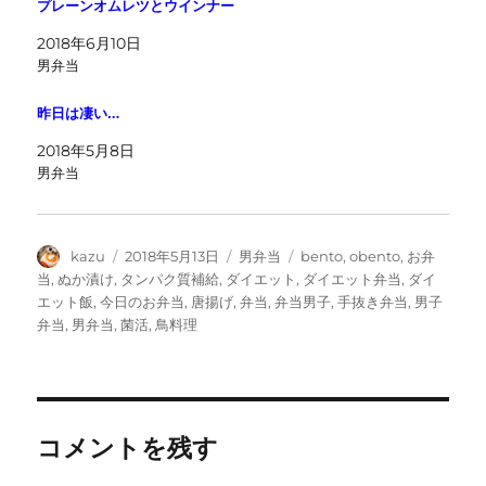
プレーンオムレツとウインナー
2018年6月10日
男弁当
昨日は凄い…
2018年5月8日
男弁当
投
投
カ
タ
kazu
2018年5月13日
男弁当
bento
,
obento
,
お弁
稿
稿
テ
グ
当
,
ぬか漬け
,
タンパク質補給
,
ダイエット
,
ダイエット弁当
,
ダイ
者
日:
ゴ
エット飯
,
今日のお弁当
,
唐揚げ
,
弁当
,
弁当男子
,
手抜き弁当
,
男子
リ
弁当
,
男弁当
,
菌活
,
鳥料理
ー
コメントを残す