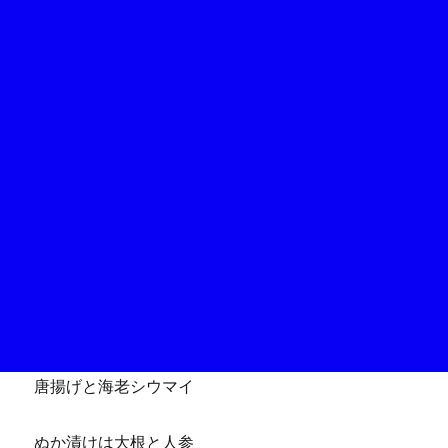
唐揚げと海老シウマイ
ぬか漬けは大根と人参