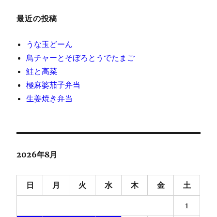
最近の投稿
うな玉どーん
鳥チャーとそぼろとうでたまご
鮭と高菜
極麻婆茄子弁当
生姜焼き弁当
2026年8月
日
月
火
水
木
金
土
1