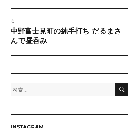
投
ビ
稿:
ゲ
次
中野富士見町の純手打ち だるまさ
次
ー
の
んで昼呑み
シ
投
稿:
ョ
ン
検
検
索
索:
INSTAGRAM