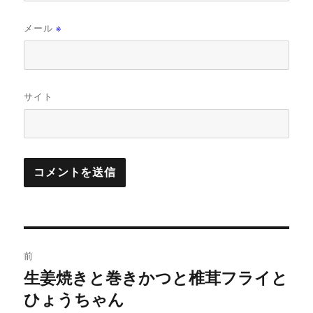
メール
※
サイト
投
前
稿
生姜焼きと巻きかつと椎茸フライと
前
の
ひょうちゃん
ナ