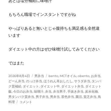
あとは塩分補給に味噌汁
もちろん職場でインスタントですがね
やっぱりあると無いとじゃ腹持ちも満足感も全然違
います
ダイエット中の方はぜひ味噌汁試してみてください
ではまた
投
カ
タ
2026年8月4日
男弁当
bento
,
MCTオイル
,
obento
,
お弁当
,
稿
テ
グ
どーん弁当
,
のっけ弁当
,
ほうれん草おしたし
,
サラダ弁当
,
タンパ
日:
ゴ
ク質補給
,
ダイエット
,
ダイエット中
,
ダイエット弁当
,
ダイエット
リ
飯
,
今日のお弁当
,
味噌汁
,
弁当
,
弁当男子
,
手抜き弁当
,
炭水化物
,
ー
男タンパク質弁当
,
男子弁当
,
男弁当
,
茶色弁当
,
菌活
,
貧乏弁当
,
鳥
鳥
料理
コメント
チ