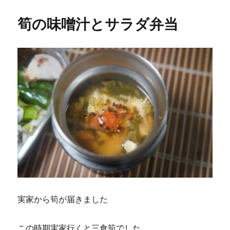
ャ
ー
筍の味噌汁とサラダ弁当
と
そ
ぼ
ろ
と
う
で
た
ま
ご
に
実家から筍が届きました
この時期実家行くと三食筍でした