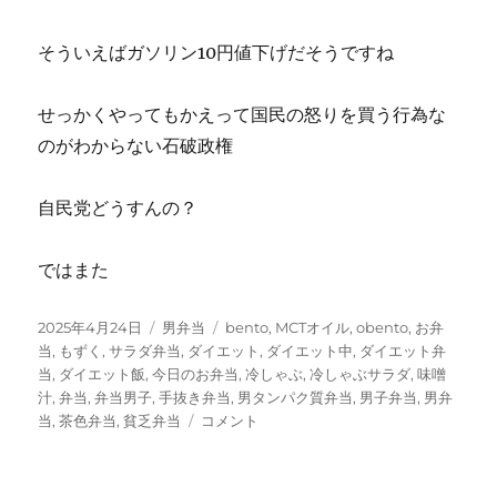
そういえばガソリン10円値下げだそうですね
せっかくやってもかえって国民の怒りを買う行為な
のがわからない石破政権
自民党どうすんの？
ではまた
投
カ
タ
2025年4月24日
男弁当
bento
,
MCTオイル
,
obento
,
お弁
稿
テ
グ
当
,
もずく
,
サラダ弁当
,
ダイエット
,
ダイエット中
,
ダイエット弁
日:
ゴ
当
,
ダイエット飯
,
今日のお弁当
,
冷しゃぶ
,
冷しゃぶサラダ
,
味噌
リ
汁
,
弁当
,
弁当男子
,
手抜き弁当
,
男タンパク質弁当
,
男子弁当
,
男弁
ー
筍
当
,
茶色弁当
,
貧乏弁当
コメント
の
味
噌