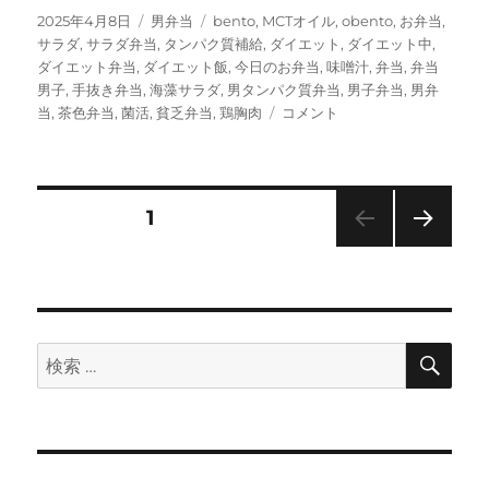
投
カ
タ
2025年4月8日
男弁当
bento
,
MCTオイル
,
obento
,
お弁当
,
稿
テ
グ
サラダ
,
サラダ弁当
,
タンパク質補給
,
ダイエット
,
ダイエット中
,
日:
ゴ
ダイエット弁当
,
ダイエット飯
,
今日のお弁当
,
味噌汁
,
弁当
,
弁当
リ
男子
,
手抜き弁当
,
海藻サラダ
,
男タンパク質弁当
,
男子弁当
,
男弁
ー
海
当
,
茶色弁当
,
菌活
,
貧乏弁当
,
鶏胸肉
コメント
藻
サ
ラ
ダ
投
固定ページ
1
と
味
次の
稿
噌
ペー
汁
ジ
の
で
腸
検
検
活
ペ
索
索:
弁
当
ー
に
ジ