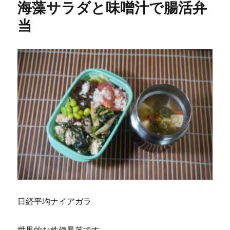
海藻サラダと味噌汁で腸活弁
汁
と
当
サ
ラ
ダ
弁
当
に
日経平均ナイアガラ
世界的な株価暴落です