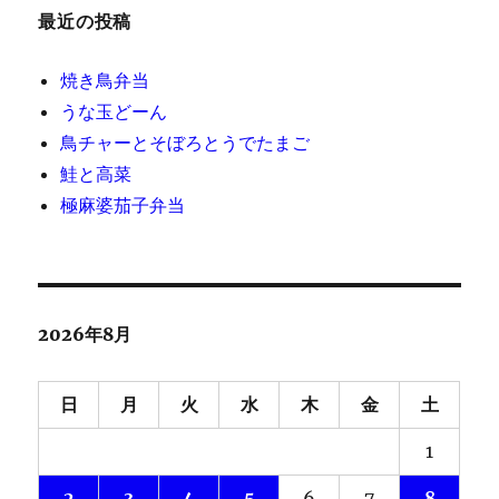
最近の投稿
焼き鳥弁当
うな玉どーん
鳥チャーとそぼろとうでたまご
鮭と高菜
極麻婆茄子弁当
2026年8月
日
月
火
水
木
金
土
1
2
3
4
5
6
7
8