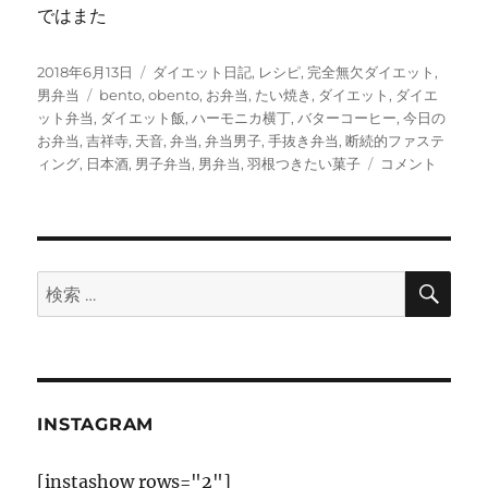
ではまた
投
カ
2018年6月13日
ダイエット日記
,
レシピ
,
完全無欠ダイエット
,
稿
タ
テ
男弁当
bento
,
obento
,
お弁当
,
たい焼き
,
ダイエット
,
ダイエ
日:
グ
ゴ
ット弁当
,
ダイエット飯
,
ハーモニカ横丁
,
バターコーヒー
,
今日の
リ
お弁当
,
吉祥寺
,
天音
,
弁当
,
弁当男子
,
手抜き弁当
,
断続的ファステ
ー
羽
ィング
,
日本酒
,
男子弁当
,
男弁当
,
羽根つきたい菓子
コメント
根
つ
き
た
い
検
検
索
菓
索:
子
と
バ
タ
ー
INSTAGRAM
コ
ー
[instashow rows="2"]
ヒ