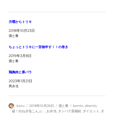
月曜からトリキ
2018年10月23日
酒と肴
ちょっとトリキに一言物申す！！の巻き
2019年3月8日
酒と肴
鶏胸肉と豚バラ
2023年1月21日
男弁当
投
投
カ
タ
kazu
2018年10月26日
酒と肴
bento
,
obento
,
稿
稿
テ
グ
「超！白ねぎ塩こんぶ」
,
お弁当
,
タンパク質補給
,
ダイエット
,
ダ