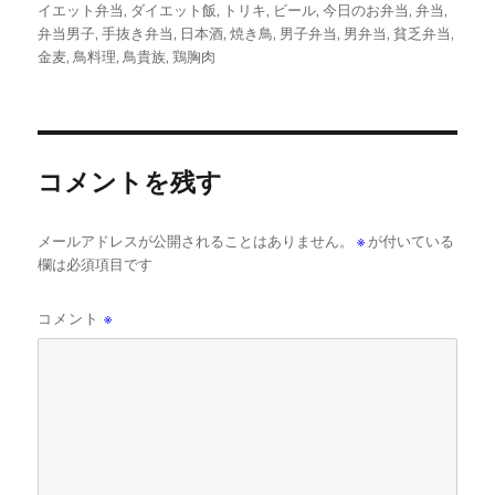
者
日:
ゴ
イエット弁当
,
ダイエット飯
,
トリキ
,
ビール
,
今日のお弁当
,
弁当
,
リ
弁当男子
,
手抜き弁当
,
日本酒
,
焼き鳥
,
男子弁当
,
男弁当
,
貧乏弁当
,
ー
金麦
,
鳥料理
,
鳥貴族
,
鶏胸肉
コメントを残す
メールアドレスが公開されることはありません。
※
が付いている
欄は必須項目です
コメント
※