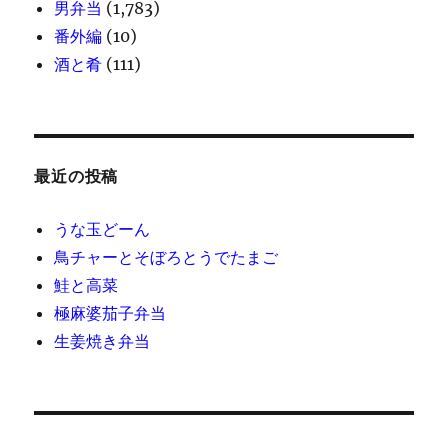
男弁当
(1,783)
番外編
(10)
酒と肴
(111)
最近の投稿
うな玉どーん
鳥チャーとそぼろとうでたまご
鮭と高菜
極麻婆茄子弁当
生姜焼き弁当