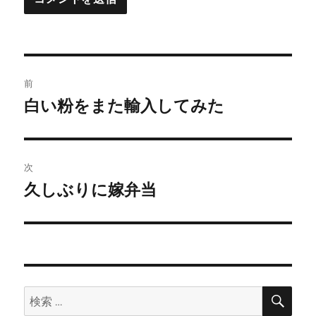
投
前
稿
白い粉をまた輸入してみた
前
の
ナ
投
ビ
稿:
次
ゲ
久しぶりに嫁弁当
次
の
ー
投
シ
稿:
ョ
検
検
索
ン
索: