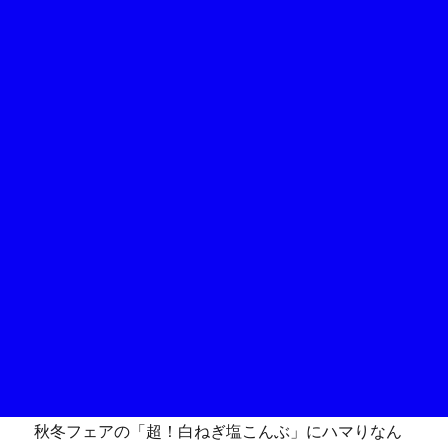
秋冬フェアの「超！白ねぎ塩こんぶ」にハマりなん