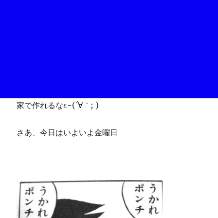
家で作れるなε-(´∀｀; )
さあ、今日はいよいよ金曜日