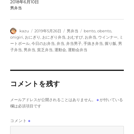
2018年6月10日
男弁当
投
投
カ
タ
kazu
2019年5月26日
男弁当
bento
,
obento
,
稿
稿
テ
グ
onigiri
,
おにぎり
,
おにぎり弁当
,
おむすび
,
お弁当
,
ウインナー
,
ミ
者
日:
ゴ
ートボール
,
今日のお弁当
,
弁当
,
弁当男子
,
手抜き弁当
,
握り飯
,
男
リ
子弁当
,
男弁当
,
貧乏弁当
,
運動会
,
運動会弁当
ー
コメントを残す
メールアドレスが公開されることはありません。
※
が付いている
欄は必須項目です
コメント
※