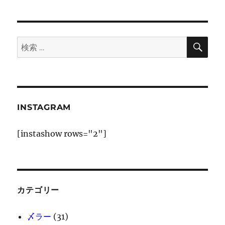
シ
稿:
ョ
検
検
索
ン
索:
INSTAGRAM
[instashow rows="2"]
カテゴリー
〆ラー
(31)