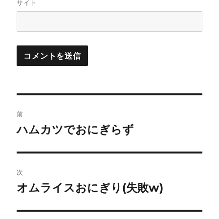
サイト
投
前
稿
ハムカツでおにぎらず
前
の
ナ
投
ビ
稿:
次
ゲ
オムライスおにぎり(失敗w)
次
の
ー
投