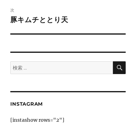
ゲ
次
豚キムチととり天
次
ー
の
シ
投
稿:
ョ
ン
検
検
索
索:
INSTAGRAM
[instashow rows="2"]