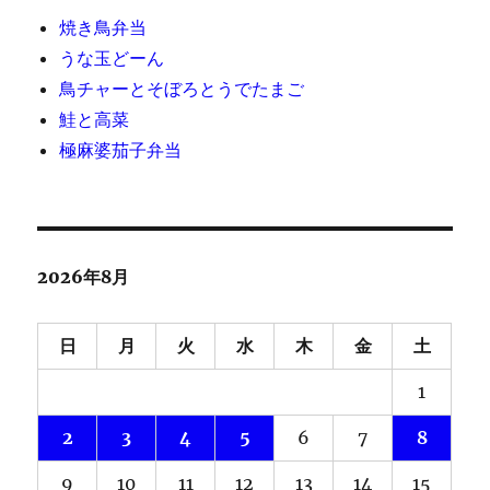
焼き鳥弁当
うな玉どーん
鳥チャーとそぼろとうでたまご
鮭と高菜
極麻婆茄子弁当
2026年8月
日
月
火
水
木
金
土
1
2
3
4
5
6
7
8
9
10
11
12
13
14
15