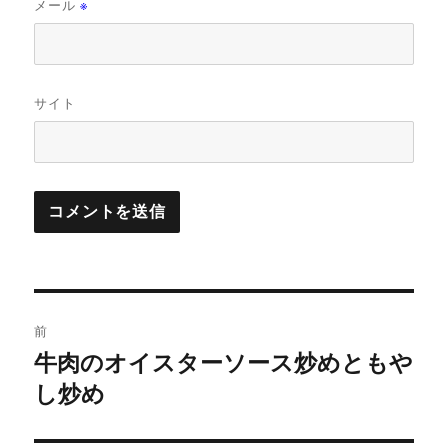
メール
※
サイト
投
前
稿
牛肉のオイスターソース炒めともや
前
の
し炒め
ナ
投
ビ
稿: