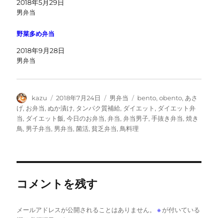
2018年5月29日
男弁当
野菜多め弁当
2018年9月28日
男弁当
投
投
カ
タ
kazu
2018年7月24日
男弁当
bento
,
obento
,
あさ
稿
稿
テ
グ
げ
,
お弁当
,
ぬか漬け
,
タンパク質補給
,
ダイエット
,
ダイエット弁
者
日:
ゴ
当
,
ダイエット飯
,
今日のお弁当
,
弁当
,
弁当男子
,
手抜き弁当
,
焼き
リ
鳥
,
男子弁当
,
男弁当
,
菌活
,
貧乏弁当
,
鳥料理
ー
コメントを残す
メールアドレスが公開されることはありません。
※
が付いている