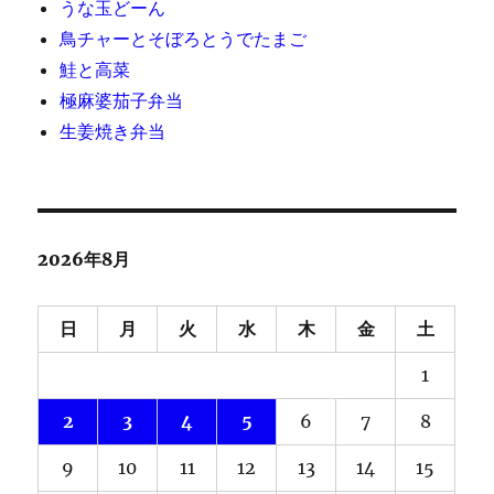
うな玉どーん
鳥チャーとそぼろとうでたまご
鮭と高菜
極麻婆茄子弁当
生姜焼き弁当
2026年8月
日
月
火
水
木
金
土
1
2
3
4
5
6
7
8
9
10
11
12
13
14
15