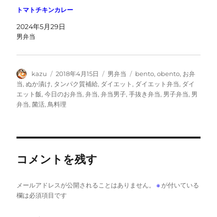
トマトチキンカレー
2024年5月29日
男弁当
投
投
カ
タ
kazu
2018年4月15日
男弁当
bento
,
obento
,
お弁
稿
稿
テ
グ
当
,
ぬか漬け
,
タンパク質補給
,
ダイエット
,
ダイエット弁当
,
ダイ
者
日:
ゴ
エット飯
,
今日のお弁当
,
弁当
,
弁当男子
,
手抜き弁当
,
男子弁当
,
男
リ
弁当
,
菌活
,
鳥料理
ー
コメントを残す
メールアドレスが公開されることはありません。
※
が付いている
欄は必須項目です