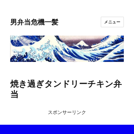
男弁当危機一髪
メニュー
焼き過ぎタンドリーチキン弁
当
スポンサーリンク