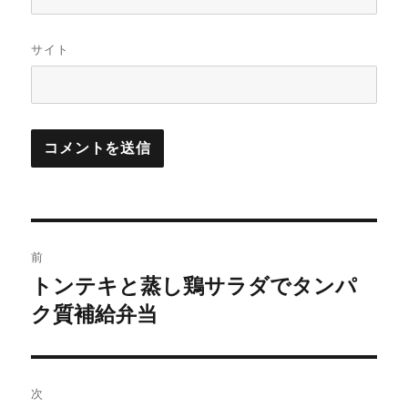
サイト
投
前
稿
トンテキと蒸し鶏サラダでタンパ
前
の
ク質補給弁当
ナ
投
ビ
稿:
ゲ
次