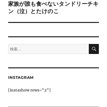
家族が誰も食べないタンドリーチキ
次
ー
の
ン（泣）とたけのこ
シ
投
稿:
ョ
ン
検
検
索
索:
INSTAGRAM
[instashow rows="2"]