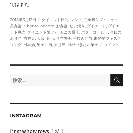
ではまた
投
カ
2018年6月13日
ダイエット日記
,
レシピ
,
完全無欠ダイエット
,
稿
タ
テ
男弁当
bento
,
obento
,
お弁当
,
たい焼き
,
ダイエット
,
ダイエ
日:
グ
ゴ
ット弁当
,
ダイエット飯
,
ハーモニカ横丁
,
バターコーヒー
,
今日の
リ
お弁当
,
吉祥寺
,
天音
,
弁当
,
弁当男子
,
手抜き弁当
,
断続的ファステ
ー
羽
ィング
,
日本酒
,
男子弁当
,
男弁当
,
羽根つきたい菓子
コメント
根
つ
き
た
い
検
検
索
菓
索:
子
と
バ
タ
ー
INSTAGRAM
コ
ー
[instashow rows="2"]
ヒ