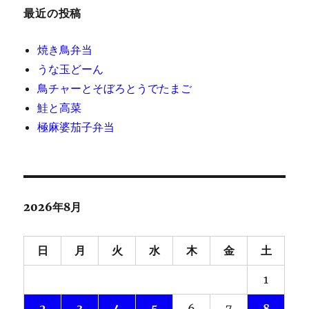
最近の投稿
焼き鳥弁当
うな玉どーん
鳥チャーとそぼろとうでたまご
鮭と高菜
極麻婆茄子弁当
2026年8月
日
月
火
水
木
金
土
1
2
3
4
5
6
7
8