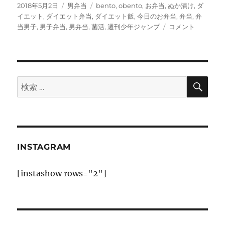
投
カ
タ
2018年5月2日
男弁当
bento
,
obento
,
お弁当
,
ぬか漬け
,
ダ
稿
テ
グ
イエット
,
ダイエット弁当
,
ダイエット飯
,
今日のお弁当
,
弁当
,
弁
日:
ゴ
回
当男子
,
男子弁当
,
男弁当
,
菌活
,
週刊少年ジャンプ
コメント
リ
鍋
ー
肉
と
レ
バ
検
検
索
ニ
索:
ラ
と
久
し
ぶ
INSTAGRAM
り
の
[instashow rows="2"]
ぬ
か
漬
け
に