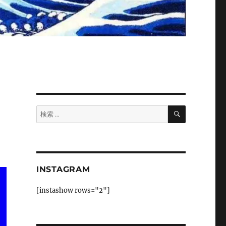
検
検
索
索:
INSTAGRAM
[instashow rows="2"]