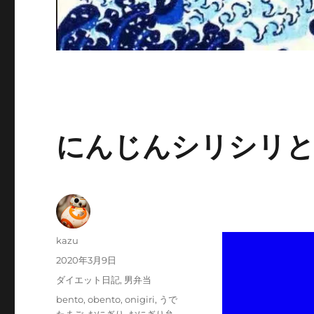
にんじんシリシリと
投
kazu
稿
投
2020年3月9日
者
稿
カ
ダイエット日記
,
男弁当
日:
テ
タ
bento
,
obento
,
onigiri
,
うで
ゴ
グ