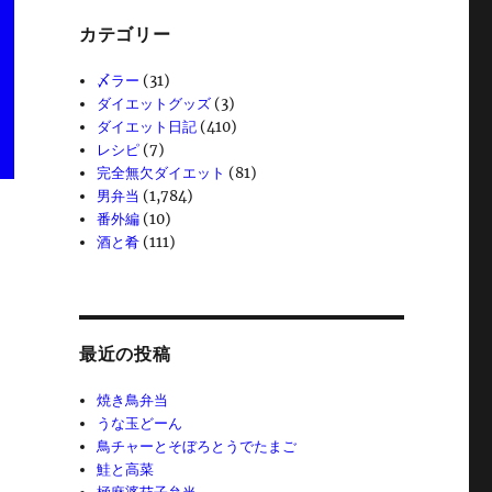
カテゴリー
〆ラー
(31)
ダイエットグッズ
(3)
ダイエット日記
(410)
レシピ
(7)
完全無欠ダイエット
(81)
男弁当
(1,784)
番外編
(10)
酒と肴
(111)
最近の投稿
焼き鳥弁当
うな玉どーん
鳥チャーとそぼろとうでたまご
鮭と高菜