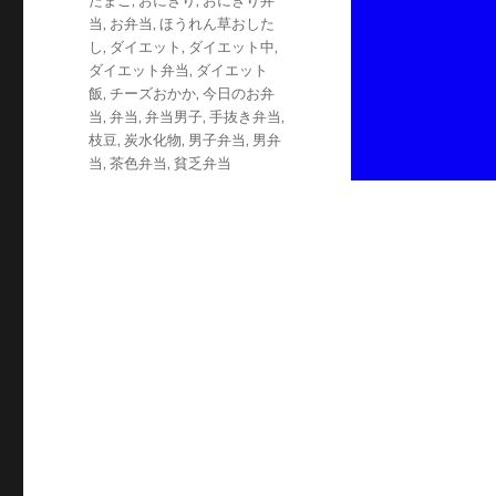
たまご
,
おにぎり
,
おにぎり弁
リ
当
,
お弁当
,
ほうれん草おした
ー
し
,
ダイエット
,
ダイエット中
,
ダイエット弁当
,
ダイエット
飯
,
チーズおかか
,
今日のお弁
当
,
弁当
,
弁当男子
,
手抜き弁当
,
枝豆
,
炭水化物
,
男子弁当
,
男弁
当
,
茶色弁当
,
貧乏弁当