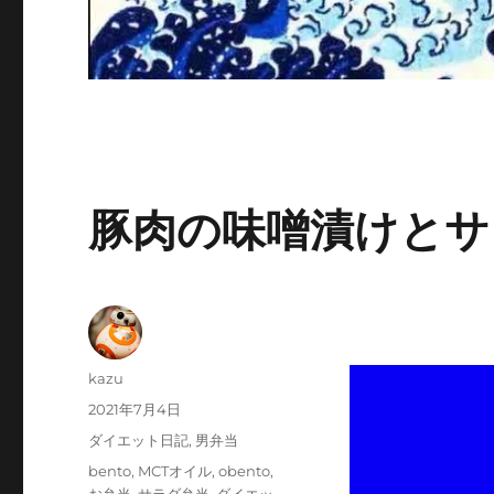
豚肉の味噌漬けとサ
投
kazu
稿
投
2021年7月4日
者
稿
カ
ダイエット日記
,
男弁当
日:
テ
タ
bento
,
MCTオイル
,
obento
,
ゴ
グ