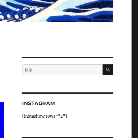
検
検
索
索:
INSTAGRAM
[instashow rows="2"]