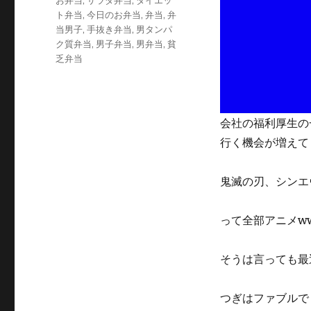
お弁当
,
サラダ弁当
,
ダイエッ
リ
ト弁当
,
今日のお弁当
,
弁当
,
弁
ー
当男子
,
手抜き弁当
,
男タンパ
ク質弁当
,
男子弁当
,
男弁当
,
貧
乏弁当
会社の福利厚生の
行く機会が増えて
鬼滅の刃、シンエ
って全部アニメw
そうは言っても最
つぎはファブルで