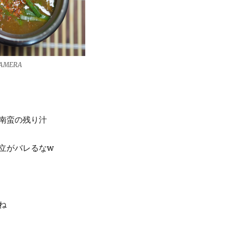
CAMERA
南蛮の残り汁
立がバレるなw
ね