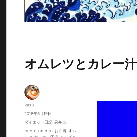
オムレツとカレー汁
投
kazu
稿
投
2018年6月19日
者
稿
カ
ダイエット日記
,
男弁当
日:
テ
タ
bento
,
obento
,
お弁当
,
オム
ゴ
グ