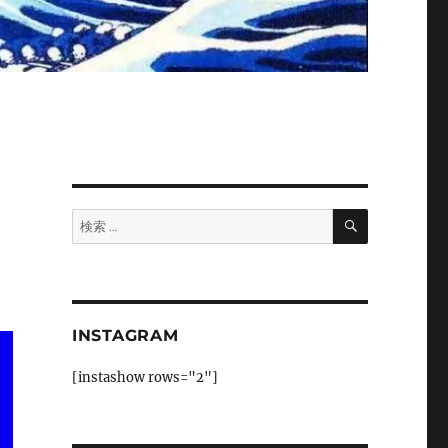
検
検
索
索:
INSTAGRAM
[instashow rows="2"]