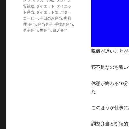
レツ
,
サッカー応援
,
タンパク
リ
質補給
,
ダイエット
,
ダイエッ
ー
ト弁当
,
ダイエット飯
,
バター
コーヒー
,
今日のお弁当
,
卵料
理
,
弁当
,
弁当男子
,
手抜き弁当
,
男子弁当
,
男弁当
,
貧乏弁当
晩飯が遅いことが
寝不足なのも響い
休憩が終わる10
た
このほうが仕事に
調整弁当と断続的