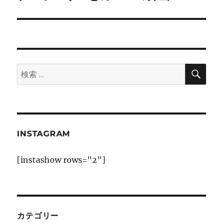
の
ー
投
シ
稿:
ョ
検
検
索
ン
索:
INSTAGRAM
[instashow rows="2"]
カテゴリー