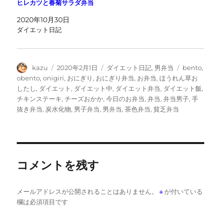
ヒレカツと春菊サラダ弁当
2020年10月30日
ダイエット日記
投
投
カ
タ
kazu
2020年2月1日
ダイエット日記
,
男弁当
bento
,
稿
稿
テ
グ
obento
,
onigiri
,
おにぎり
,
おにぎり弁当
,
お弁当
,
ほうれん草お
者
日:
ゴ
したし
,
ダイエット
,
ダイエット中
,
ダイエット弁当
,
ダイエット飯
,
リ
チキンステーキ
,
チーズおかか
,
今日のお弁当
,
弁当
,
弁当男子
,
手
ー
抜き弁当
,
炭水化物
,
男子弁当
,
男弁当
,
茶色弁当
,
貧乏弁当
コメントを残す
メールアドレスが公開されることはありません。
※
が付いている
欄は必須項目です