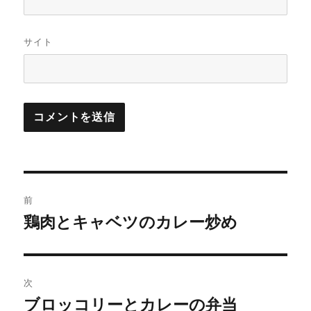
サイト
投
前
稿
鶏肉とキャベツのカレー炒め
前
の
ナ
投
ビ
稿:
次
ゲ
ブロッコリーとカレーの弁当
次