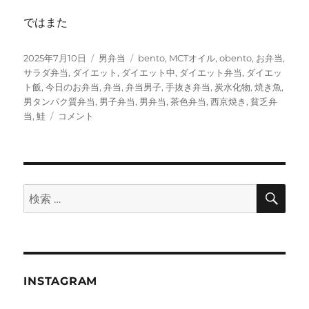
ではまた
投
カ
タ
2025年7月10日
男弁当
bento
,
MCTオイル
,
obento
,
お弁当
,
稿
テ
グ
サラダ弁当
,
ダイエット
,
ダイエット中
,
ダイエット弁当
,
ダイエッ
日:
ゴ
ト飯
,
今日のお弁当
,
弁当
,
弁当男子
,
手抜き弁当
,
炭水化物
,
焼き魚
,
リ
男タンパク質弁当
,
男子弁当
,
男弁当
,
茶色弁当
,
西京焼き
,
貧乏弁
西
ー
当
,
鮭
コメント
京
焼
き
弁
当
検
検
索
に
索:
INSTAGRAM