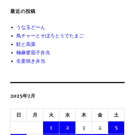
最近の投稿
うな玉どーん
鳥チャーとそぼろとうでたまご
鮭と高菜
極麻婆茄子弁当
生姜焼き弁当
2025年7月
日
月
火
水
木
金
土
1
2
3
4
5