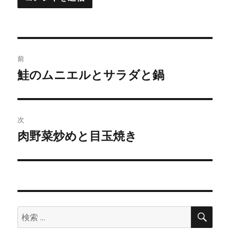
投
前
稿
鮭のムニエルとサラダと鍋
前
の
ナ
投
ビ
稿:
次
ゲ
肉野菜炒めと目玉焼き
次
の
ー
投
シ
稿:
ョ
検
検
索
ン
索: