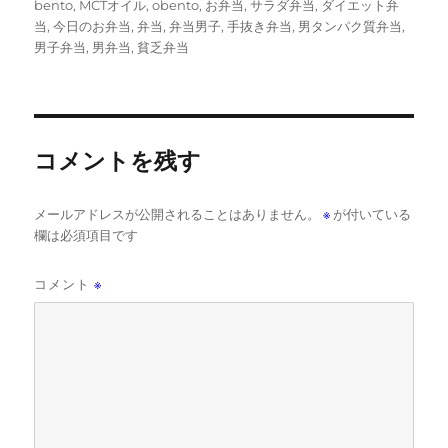
稿
稿
テ
グ
bento
,
MCTオイル
,
obento
,
お弁当
,
サラダ弁当
,
ダイエット弁
者
日:
ゴ
当
,
今日のお弁当
,
弁当
,
弁当男子
,
手抜き弁当
,
男タンパク質弁当
,
リ
男子弁当
,
男弁当
,
貧乏弁当
ー
コメントを残す
メールアドレスが公開されることはありません。
※
が付いている
欄は必須項目です
コメント
※