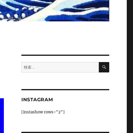
検
検
索
索:
INSTAGRAM
[instashow rows="2"]