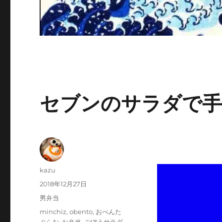
セブンのサラダで手
投
kazu
稿
投
2018年12月27日
者
稿
カ
男弁当
日:
テ
タ
minchiz
,
obento
,
おべんた
ゴ
グ