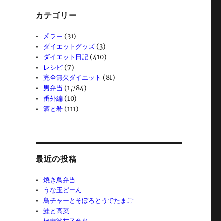
カテゴリー
〆ラー
(31)
ダイエットグッズ
(3)
ダイエット日記
(410)
レシピ
(7)
完全無欠ダイエット
(81)
男弁当
(1,784)
番外編
(10)
酒と肴
(111)
最近の投稿
焼き鳥弁当
うな玉どーん
鳥チャーとそぼろとうでたまご
鮭と高菜