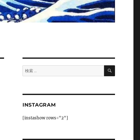
検
検
索
索:
INSTAGRAM
[instashow rows="2"]