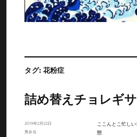
タグ:
花粉症
詰め替えチョレギサ
投
2019年2月22日
ここんとこ忙しい
稿
カ
男弁当
態
日: