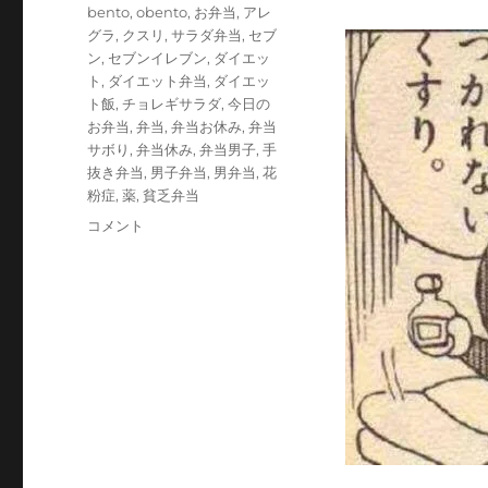
テ
タ
bento
,
obento
,
お弁当
,
アレ
ゴ
グ
グラ
,
クスリ
,
サラダ弁当
,
セブ
リ
ン
,
セブンイレブン
,
ダイエッ
ー
ト
,
ダイエット弁当
,
ダイエッ
ト飯
,
チョレギサラダ
,
今日の
お弁当
,
弁当
,
弁当お休み
,
弁当
サボり
,
弁当休み
,
弁当男子
,
手
抜き弁当
,
男子弁当
,
男弁当
,
花
粉症
,
薬
,
貧乏弁当
詰
コメント
め
替
え
チ
ョ
レ
ギ
サ
ラ
ダ
弁