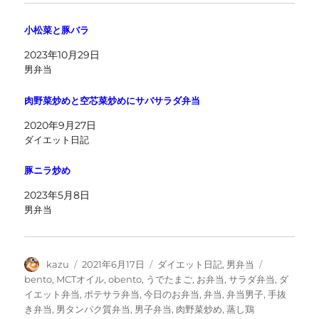
小松菜と豚バラ
2023年10月29日
男弁当
肉野菜炒めと空芯菜炒めにサバサラダ弁当
2020年9月27日
ダイエット日記
豚ニラ炒め
2023年5月8日
男弁当
投
投
カ
タ
kazu
2021年6月17日
ダイエット日記
,
男弁当
稿
稿
テ
グ
bento
,
MCTオイル
,
obento
,
うでたまご
,
お弁当
,
サラダ弁当
,
ダ
者
日:
ゴ
イエット弁当
,
ポテサラ弁当
,
今日のお弁当
,
弁当
,
弁当男子
,
手抜
リ
き弁当
,
男タンパク質弁当
,
男子弁当
,
肉野菜炒め
,
蒸し鶏