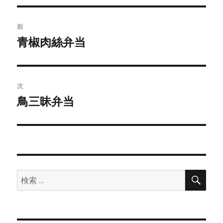
投
前
稿
青椒肉絲弁当
前
の
ナ
投
ビ
稿:
次
ゲ
鳥三昧弁当
次
の
ー
投
シ
稿:
ョ
検
検
索
ン
索: